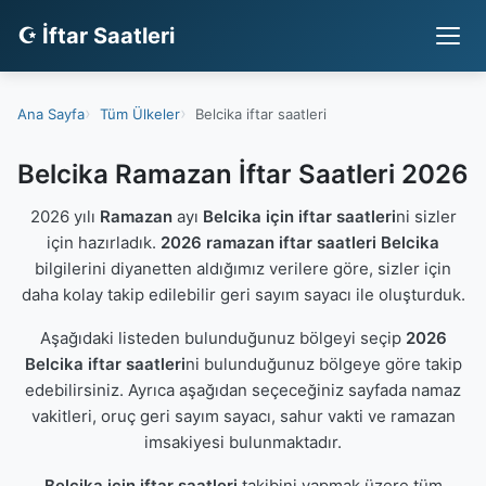
☪ İftar Saatleri
Ana Sayfa
Tüm Ülkeler
Belcika iftar saatleri
Belcika Ramazan İftar Saatleri 2026
2026 yılı
Ramazan
ayı
Belcika için iftar saatleri
ni sizler
için hazırladık.
2026 ramazan iftar saatleri Belcika
bilgilerini diyanetten aldığımız verilere göre, sizler için
daha kolay takip edilebilir geri sayım sayacı ile oluşturduk.
Aşağıdaki listeden bulunduğunuz bölgeyi seçip
2026
Belcika iftar saatleri
ni bulunduğunuz bölgeye göre takip
edebilirsiniz. Ayrıca aşağıdan seçeceğiniz sayfada namaz
vakitleri, oruç geri sayım sayacı, sahur vakti ve ramazan
imsakiyesi bulunmaktadır.
Belcika için iftar saatleri
takibini yapmak üzere tüm