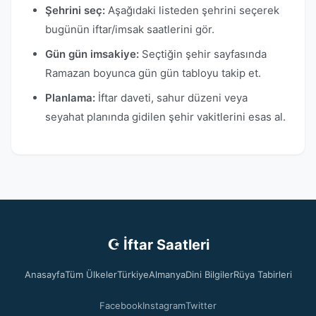
Şehrini seç:
Aşağıdaki listeden şehrini seçerek
bugünün iftar/imsak saatlerini gör.
Gün gün imsakiye:
Seçtiğin şehir sayfasında
Ramazan boyunca gün gün tabloyu takip et.
Planlama:
İftar daveti, sahur düzeni veya
seyahat planında gidilen şehir vakitlerini esas al.
☪ İftar Saatleri
Anasayfa
Tüm Ülkeler
Türkiye
Almanya
Dini Bilgiler
Rüya Tabirleri
Facebook
Instagram
Twitter