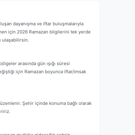
oluşan dayanışma ve iftar buluşmalarıyla
en için 2026 Ramazan bilgilerini tek yerde
ulaşabilirsin.
bölgeler arasında gün ışığı süresi
eğiştiği için Ramazan boyunca iftar/imsak
düzenlenir. Şehir içinde konuma bağlı olarak
iriz.
apıyorsan mutlaka gideceğin şehrin