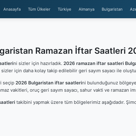
Anasayfa
Tüm Ülkeler
Türkiye
Almanya
Bulgaristan
Az
garistan Ramazan İftar Saatleri 
aatleri
ni sizler için hazırladık.
2026 ramazan iftar saatleri Bulg
 sizler için daha kolay takip edilebilir geri sayım sayacı ile oluşt
i seçip
2026 Bulgaristan iftar saatleri
ni bulunduğunuz bölgeye 
maz vakitleri, oruç geri sayım sayacı, sahur vakti ve ramazan im
saatleri
takibini yapmak üzere tüm bölgelerimiz aşağıdadır. Şimd