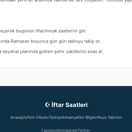
eçerek bugünün iftar/imsak saatlerini gör.
sında Ramazan boyunca gün gün tabloyu takip et.
 seyahat planında gidilen şehir vakitlerini esas al.
☪ İftar Saatleri
Anasayfa
Tüm Ülkeler
Türkiye
Almanya
Dini Bilgiler
Rüya Tabirleri
Facebook
Instagram
Twitter