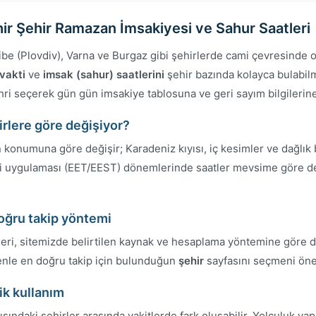
ehir Şehir Ramazan İmsakiyesi ve Sahur Saatleri
libe (Plovdiv), Varna ve Burgaz gibi şehirlerde cami çevresinde 
 vakti
ve
imsak (sahur) saatlerini
şehir bazında kolayca bulabilm
ri seçerek gün gün imsakiye tablosuna ve geri sayım bilgilerine 
irlere göre değişiyor?
n konumuna göre değişir; Karadeniz kıyısı, iç kesimler ve dağlık 
saati uygulaması (EET/EEST) dönemlerinde saatler mevsime göre d
doğru takip yöntemi
tleri, sitemizde belirtilen kaynak ve hesaplama yöntemine göre 
edenle en doğru takip için bulunduğun
şehir
sayfasını seçmeni öner
ik kullanım
ısındaki şehirler arasında vakitlerde fark oluşabilir. Yolculuk y