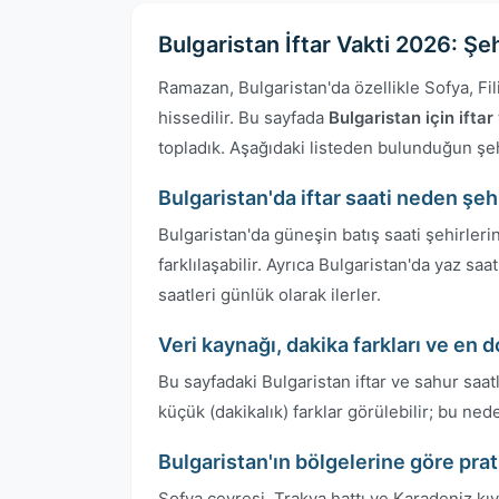
Bulgaristan İftar Vakti 2026: Ş
Ramazan, Bulgaristan'da özellikle Sofya, Fi
hissedilir. Bu sayfada
Bulgaristan için iftar
topladık. Aşağıdaki listeden bulunduğun şeh
Bulgaristan'da iftar saati neden şeh
Bulgaristan'da güneşin batış saati şehirleri
farklılaşabilir. Ayrıca Bulgaristan'da yaz 
saatleri günlük olarak ilerler.
Veri kaynağı, dakika farkları ve en 
Bu sayfadaki Bulgaristan iftar ve sahur saa
küçük (dakikalık) farklar görülebilir; bu n
Bulgaristan'ın bölgelerine göre prat
Sofya çevresi, Trakya hattı ve Karadeniz kıy