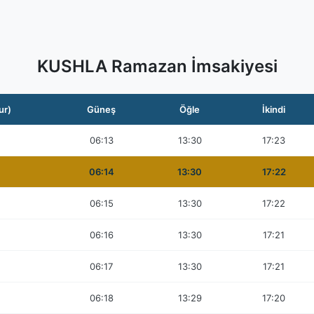
KUSHLA Ramazan İmsakiyesi
ur)
Güneş
Öğle
İkindi
06:13
13:30
17:23
06:14
13:30
17:22
06:15
13:30
17:22
06:16
13:30
17:21
06:17
13:30
17:21
06:18
13:29
17:20