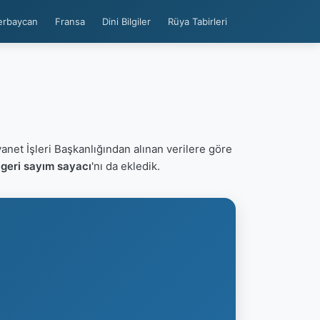
erbaycan
Fransa
Dini Bilgiler
Rüya Tabirleri
yanet İşleri Başkanlığından alınan verilere göre
geri sayım sayacı
'nı da ekledik.