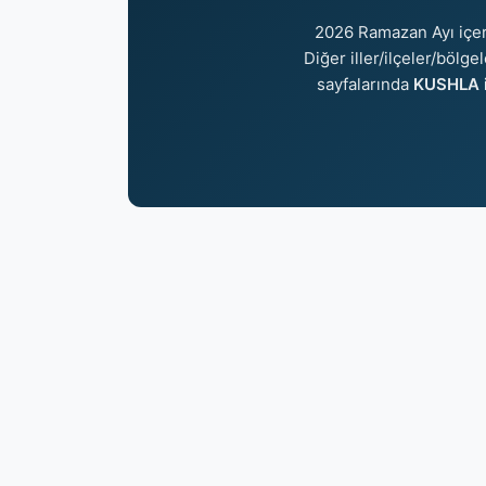
2026 Ramazan Ayı içe
Diğer iller/ilçeler/bölge
sayfalarında
KUSHLA i