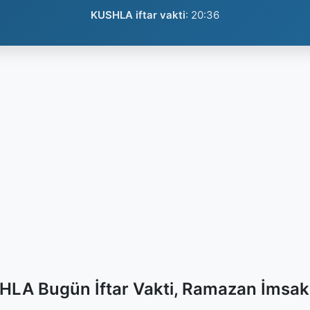
KUSHLA iftar vakti
:
20:36
LA Bugün İftar Vakti, Ramazan İmsak