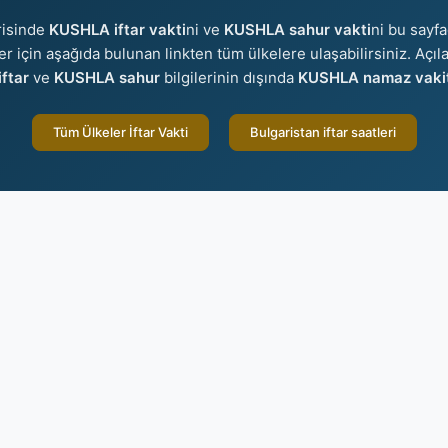
risinde
KUSHLA iftar vakti
ni ve
KUSHLA sahur vakti
ni bu sayfa
ler için aşağıda bulunan linkten tüm ülkelere ulaşabilirsiniz. Açı
ftar
ve
KUSHLA sahur
bilgilerinin dışında
KUSHLA namaz vakit
Tüm Ülkeler İftar Vakti
Bulgaristan iftar saatleri