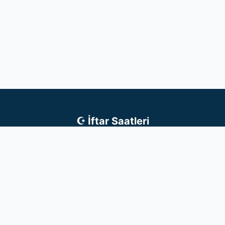
☪ İftar Saatleri
Anasayfa
Tüm Ülkeler
Türkiye
Almanya
Dini Bilgiler
Rüya Tabirleri
Facebook
Instagram
Twitter
Gizlilik Politikası
Kullanım Sözleşmesi
Copyright © İftar Saatleri 2017 – 2026