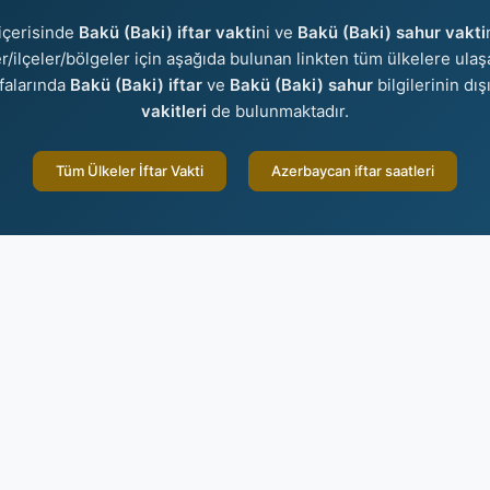
içerisinde
Bakü (Baki) iftar vakti
ni ve
Bakü (Baki) sahur vakti
ler/ilçeler/bölgeler için aşağıda bulunan linkten tüm ülkelere ulaş
falarında
Bakü (Baki) iftar
ve
Bakü (Baki) sahur
bilgilerinin dı
vakitleri
de bulunmaktadır.
Tüm Ülkeler İftar Vakti
Azerbaycan iftar saatleri