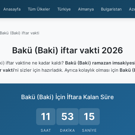
Anasayfa
Tüm Ülkeler
Türkiye
Almanya
Bulgaristan
Az
Bakü (Baki) iftar vakti
Bakü (Baki) iftar vakti 2026
) iftar vaktine ne kadar kaldı?
Bakü (Baki) ramazan imsakiyes
r vakti
'ni sizler için hazırladık. Ayrıca kolaylık olması için
Bakü (B
Bakü (Baki) İçin İftara Kalan Süre
11
53
14
SAAT
DAKIKA
SANIYE