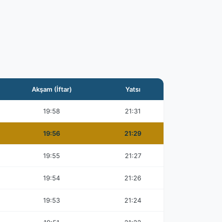
Akşam (İftar)
Yatsı
19:58
21:31
19:56
21:29
19:55
21:27
19:54
21:26
19:53
21:24