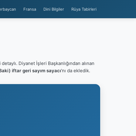
erbaycan
Fransa
Dini Bilgiler
Rüya Tabirleri
i
detaylı. Diyanet İşleri Başkanlığından alınan
aki) iftar geri sayım sayacı
'nı da ekledik.