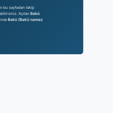
ni bu sayfadan takip
abilirsiniz. Açılan
Bakü
şında
Bakü (Baki) namaz