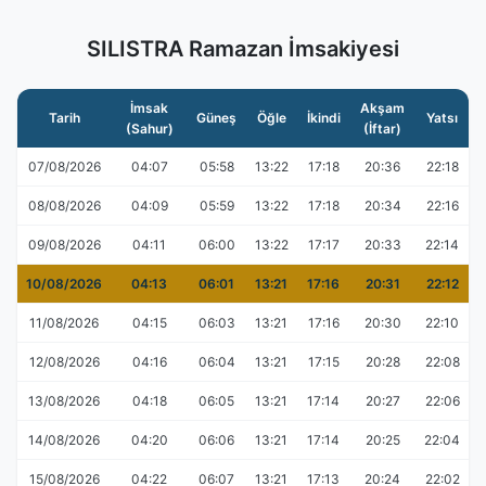
SILISTRA Ramazan İmsakiyesi
İmsak
Akşam
Tarih
Güneş
Öğle
İkindi
Yatsı
(Sahur)
(İftar)
07/08/2026
04:07
05:58
13:22
17:18
20:36
22:18
08/08/2026
04:09
05:59
13:22
17:18
20:34
22:16
09/08/2026
04:11
06:00
13:22
17:17
20:33
22:14
10/08/2026
04:13
06:01
13:21
17:16
20:31
22:12
11/08/2026
04:15
06:03
13:21
17:16
20:30
22:10
12/08/2026
04:16
06:04
13:21
17:15
20:28
22:08
13/08/2026
04:18
06:05
13:21
17:14
20:27
22:06
14/08/2026
04:20
06:06
13:21
17:14
20:25
22:04
15/08/2026
04:22
06:07
13:21
17:13
20:24
22:02