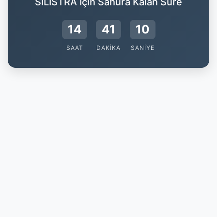
SILISTRA İçin Sahura Kalan Süre
14
41
9
SAAT
DAKIKA
SANIYE