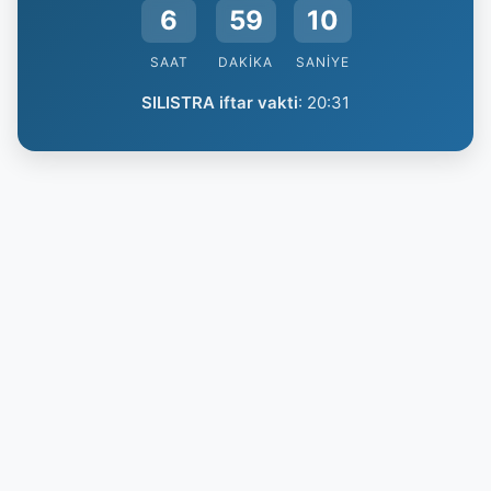
6
59
9
SAAT
DAKIKA
SANIYE
SILISTRA iftar vakti
:
20:31