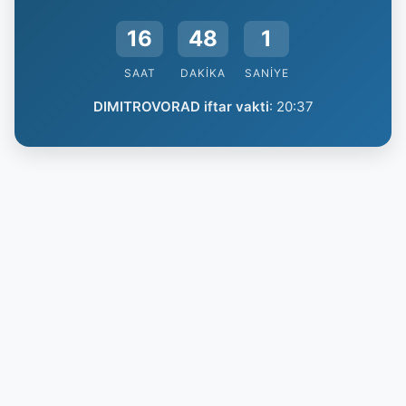
16
48
1
SAAT
DAKIKA
SANIYE
DIMITROVORAD iftar vakti
:
20:37