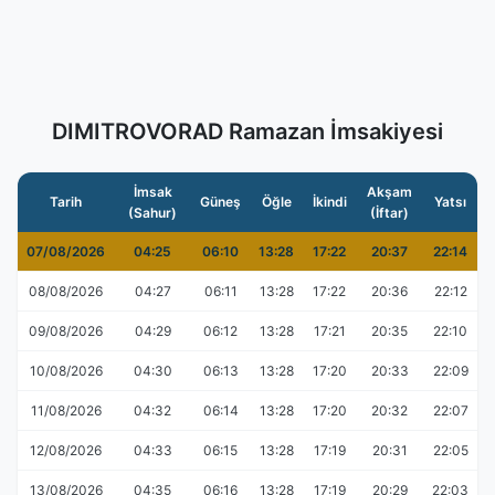
DIMITROVORAD Ramazan İmsakiyesi
İmsak
Akşam
Tarih
Güneş
Öğle
İkindi
Yatsı
(Sahur)
(İftar)
07/08/2026
04:25
06:10
13:28
17:22
20:37
22:14
08/08/2026
04:27
06:11
13:28
17:22
20:36
22:12
09/08/2026
04:29
06:12
13:28
17:21
20:35
22:10
10/08/2026
04:30
06:13
13:28
17:20
20:33
22:09
11/08/2026
04:32
06:14
13:28
17:20
20:32
22:07
12/08/2026
04:33
06:15
13:28
17:19
20:31
22:05
13/08/2026
04:35
06:16
13:28
17:19
20:29
22:03