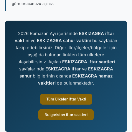
göre orucunuzu açınız.
2026 Ramazan Ayı içerisinde
ESKIZAGRA iftar
vakti
ni ve
ESKIZAGRA sahur vakti
ni bu sayfadan
takip edebilirsiniz. Diğer iller/ilçeler/bölgeler için
aşağıda bulunan linkten tüm ülkelere
ulaşabilirsiniz. Açılan
ESKIZAGRA iftar saatleri
sayfalarında
ESKIZAGRA iftar
ve
ESKIZAGRA
sahur
bilgilerinin dışında
ESKIZAGRA namaz
vakitleri
de bulunmaktadır.
Tüm Ülkeler İftar Vakti
Bulgaristan iftar saatleri