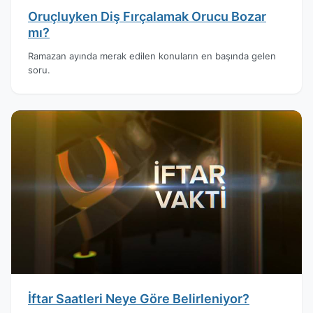
Oruçluyken Diş Fırçalamak Orucu Bozar
mı?
Ramazan ayında merak edilen konuların en başında gelen
soru.
İftar Saatleri Neye Göre Belirleniyor?