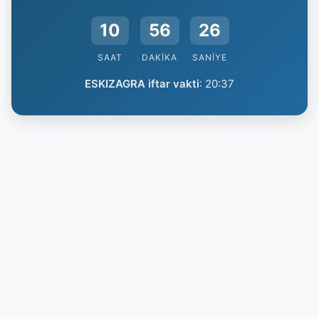
10
56
25
SAAT
DAKIKA
SANIYE
ESKIZAGRA iftar vakti
:
20:37