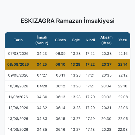
ESKIZAGRA Ramazan İmsakiyesi
İmsak
Akşam
Tarih
Güneş
Öğle
İkindi
Yatsı
(Sahur)
(İftar)
07/08/2026
04:23
06:09
13:28
17:22
20:38
22:16
08/08/2026
04:25
06:10
13:28
17:22
20:37
22:14
09/08/2026
04:27
06:11
13:28
17:21
20:35
22:12
10/08/2026
04:28
06:12
13:28
17:21
20:34
22:10
11/08/2026
04:30
06:13
13:28
17:20
20:33
22:08
12/08/2026
04:32
06:14
13:28
17:20
20:31
22:06
13/08/2026
04:33
06:15
13:27
17:19
20:30
22:05
14/08/2026
04:35
06:16
13:27
17:18
20:28
22:03