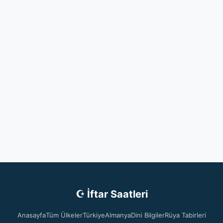
☪ İftar Saatleri
Anasayfa
Tüm Ülkeler
Türkiye
Almanya
Dini Bilgiler
Rüya Tabirleri