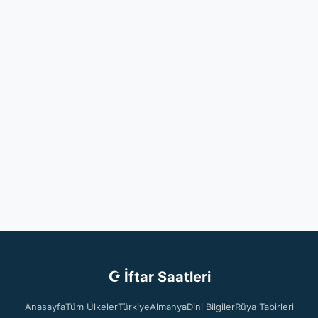
☪ İftar Saatleri
Anasayfa
Tüm Ülkeler
Türkiye
Almanya
Dini Bilgiler
Rüya Tabirleri