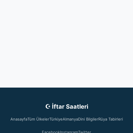
☪ İftar Saatleri
Anasayfa
Tüm Ülkeler
Türkiye
Almanya
Dini Bilgiler
Rüya Tabirleri
Facebook
Instagram
Twitter