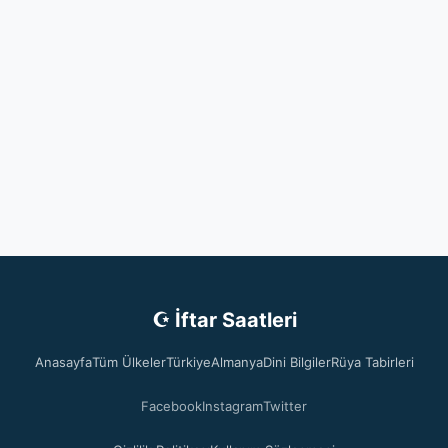
☪ İftar Saatleri
Anasayfa
Tüm Ülkeler
Türkiye
Almanya
Dini Bilgiler
Rüya Tabirleri
Facebook
Instagram
Twitter