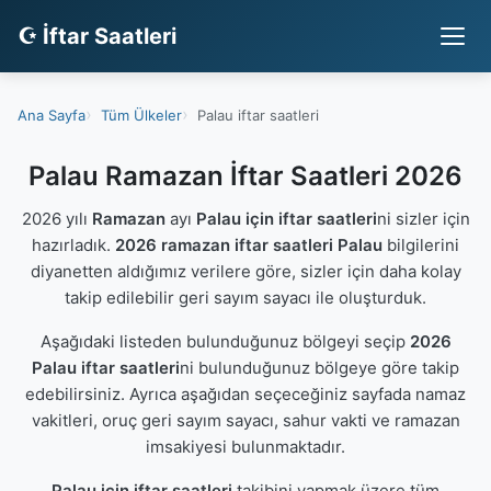
☪ İftar Saatleri
Ana Sayfa
Tüm Ülkeler
Palau iftar saatleri
Palau Ramazan İftar Saatleri 2026
2026 yılı
Ramazan
ayı
Palau için iftar saatleri
ni sizler için
hazırladık.
2026 ramazan iftar saatleri Palau
bilgilerini
diyanetten aldığımız verilere göre, sizler için daha kolay
takip edilebilir geri sayım sayacı ile oluşturduk.
Aşağıdaki listeden bulunduğunuz bölgeyi seçip
2026
Palau iftar saatleri
ni bulunduğunuz bölgeye göre takip
edebilirsiniz. Ayrıca aşağıdan seçeceğiniz sayfada namaz
vakitleri, oruç geri sayım sayacı, sahur vakti ve ramazan
imsakiyesi bulunmaktadır.
Palau için iftar saatleri
takibini yapmak üzere tüm