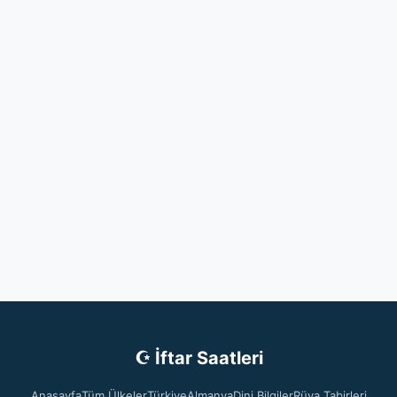
☪ İftar Saatleri
Anasayfa
Tüm Ülkeler
Türkiye
Almanya
Dini Bilgiler
Rüya Tabirleri