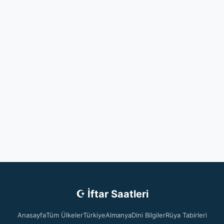
☪ İftar Saatleri
Anasayfa
Tüm Ülkeler
Türkiye
Almanya
Dini Bilgiler
Rüya Tabirleri