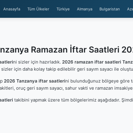
Anasayfa
Tüm Ülkeler
Türkiye
Almanya
Bulgaristan
Az
nzanya Ramazan İftar Saatleri 2
aatleri
ni sizler için hazırladık.
2026 ramazan iftar saatleri Tan
 sizler için daha kolay takip edilebilir geri sayım sayacı ile oluşt
ip
2026 Tanzanya iftar saatleri
ni bulunduğunuz bölgeye göre ta
kitleri, oruç geri sayım sayacı, sahur vakti ve ramazan imsakiye
aatleri
takibini yapmak üzere tüm bölgelerimiz aşağıdadır. Şimdi