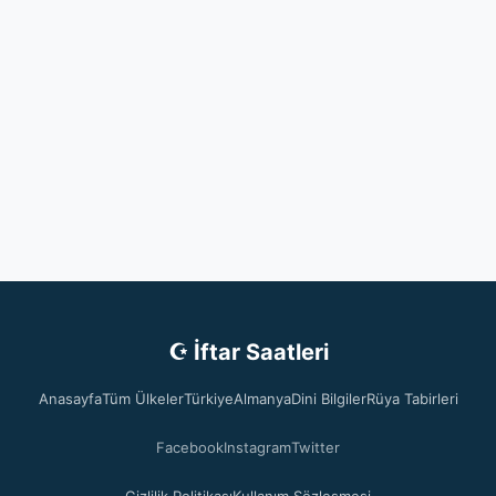
☪ İftar Saatleri
Anasayfa
Tüm Ülkeler
Türkiye
Almanya
Dini Bilgiler
Rüya Tabirleri
Facebook
Instagram
Twitter