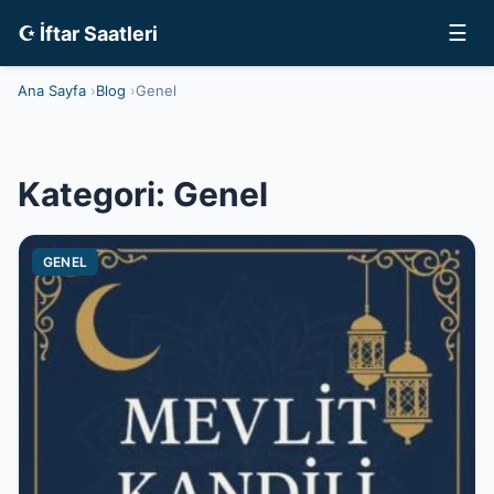
☰
☪ İftar Saatleri
Ana Sayfa
Blog
Genel
Kategori:
Genel
GENEL