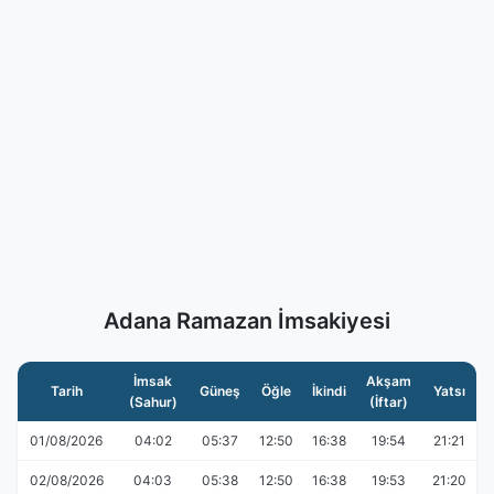
Adana Ramazan İmsakiyesi
İmsak
Akşam
Tarih
Güneş
Öğle
İkindi
Yatsı
(Sahur)
(İftar)
01/08/2026
04:02
05:37
12:50
16:38
19:54
21:21
02/08/2026
04:03
05:38
12:50
16:38
19:53
21:20