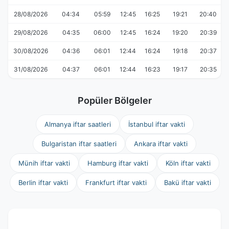
28/08/2026
04:34
05:59
12:45
16:25
19:21
20:40
29/08/2026
04:35
06:00
12:45
16:24
19:20
20:39
30/08/2026
04:36
06:01
12:44
16:24
19:18
20:37
31/08/2026
04:37
06:01
12:44
16:23
19:17
20:35
Popüler Bölgeler
Almanya iftar saatleri
İstanbul iftar vakti
Bulgaristan iftar saatleri
Ankara iftar vakti
Münih iftar vakti
Hamburg iftar vakti
Köln iftar vakti
Berlin iftar vakti
Frankfurt iftar vakti
Bakü iftar vakti