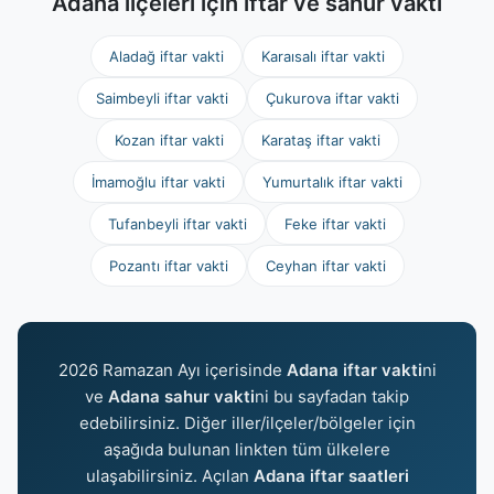
Adana ilçeleri için iftar ve sahur vakti
Aladağ iftar vakti
Karaısalı iftar vakti
Saimbeyli iftar vakti
Çukurova iftar vakti
Kozan iftar vakti
Karataş iftar vakti
İmamoğlu iftar vakti
Yumurtalık iftar vakti
Tufanbeyli iftar vakti
Feke iftar vakti
Pozantı iftar vakti
Ceyhan iftar vakti
2026 Ramazan Ayı içerisinde
Adana iftar vakti
ni
ve
Adana sahur vakti
ni bu sayfadan takip
edebilirsiniz. Diğer iller/ilçeler/bölgeler için
aşağıda bulunan linkten tüm ülkelere
ulaşabilirsiniz. Açılan
Adana iftar saatleri