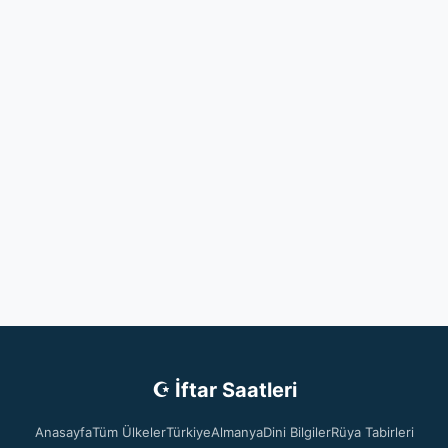
☪ İftar Saatleri
Anasayfa
Tüm Ülkeler
Türkiye
Almanya
Dini Bilgiler
Rüya Tabirleri