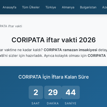
Anasayfa
Tüm Ülkeler
Türkiye
Almanya
Bulgaristan
Az
ATA iftar vakti
CORIPATA iftar vakti 2026
r vaktine ne kadar kaldı?
CORIPATA ramazan imsakiyesi
detayl
kti
'ni sizler için hazırladık. Ayrıca kolaylık olması için
CORIPATA i
CORIPATA İçin İftara Kalan Süre
2
29
44
SAAT
DAKIKA
SANIYE