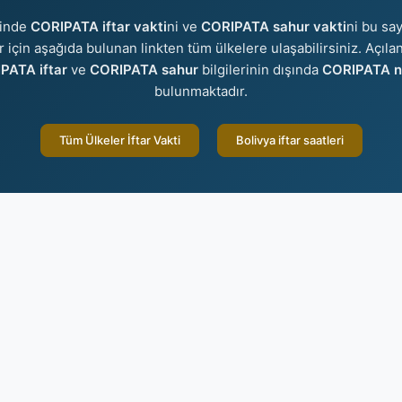
sinde
CORIPATA iftar vakti
ni ve
CORIPATA sahur vakti
ni bu say
er için aşağıda bulunan linkten tüm ülkelere ulaşabilirsiniz. Açıla
PATA iftar
ve
CORIPATA sahur
bilgilerinin dışında
CORIPATA na
bulunmaktadır.
Tüm Ülkeler İftar Vakti
Bolivya iftar saatleri