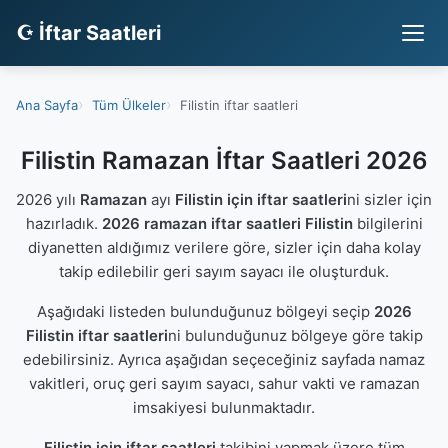
☪ İftar Saatleri
Ana Sayfa
Tüm Ülkeler
Filistin iftar saatleri
Filistin Ramazan İftar Saatleri 2026
2026 yılı
Ramazan
ayı
Filistin için iftar saatleri
ni sizler için
hazırladık.
2026 ramazan iftar saatleri Filistin
bilgilerini
diyanetten aldığımız verilere göre, sizler için daha kolay
takip edilebilir geri sayım sayacı ile oluşturduk.
Aşağıdaki listeden bulunduğunuz bölgeyi seçip
2026
Filistin iftar saatleri
ni bulunduğunuz bölgeye göre takip
edebilirsiniz. Ayrıca aşağıdan seçeceğiniz sayfada namaz
vakitleri, oruç geri sayım sayacı, sahur vakti ve ramazan
imsakiyesi bulunmaktadır.
Filistin için iftar saatleri
takibini yapmak üzere tüm