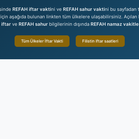
isinde
REFAH iftar vakti
ni ve
REFAH sahur vakti
ni bu sayfadan t
r için aşağıda bulunan linkten tüm ülkelere ulaşabilirsiniz. Açılan
iftar
ve
REFAH sahur
bilgilerinin dışında
REFAH namaz vakitle
Tüm Ülkeler İftar Vakti
Filistin iftar saatleri