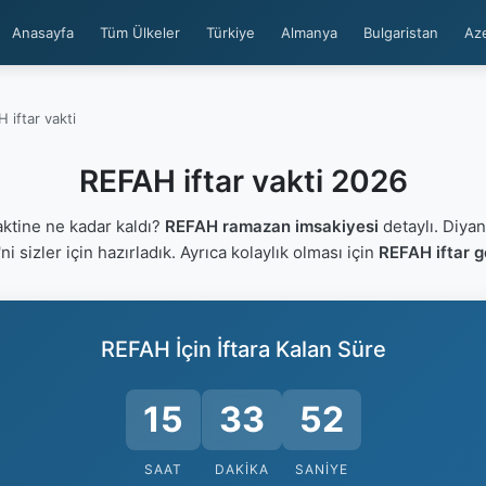
Anasayfa
Tüm Ülkeler
Türkiye
Almanya
Bulgaristan
Az
 iftar vakti
REFAH iftar vakti 2026
ktine ne kadar kaldı?
REFAH ramazan imsakiyesi
detaylı. Diyan
'ni sizler için hazırladık. Ayrıca kolaylık olması için
REFAH iftar g
REFAH İçin İftara Kalan Süre
15
33
51
SAAT
DAKIKA
SANIYE