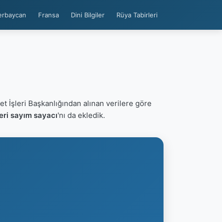
erbaycan
Fransa
Dini Bilgiler
Rüya Tabirleri
et İşleri Başkanlığından alınan verilere göre
eri sayım sayacı
'nı da ekledik.