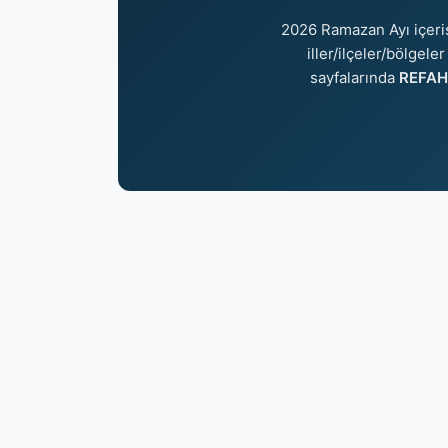
2026 Ramazan Ayı içer
iller/ilçeler/bölgele
sayfalarında
REFAH 