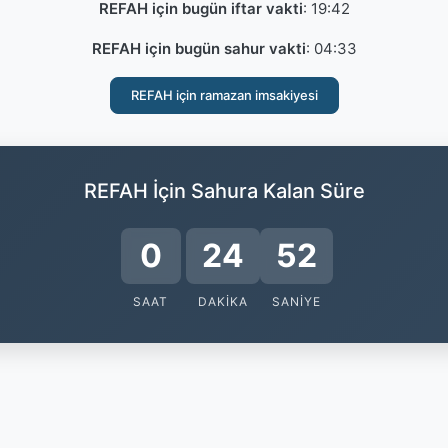
REFAH için bugün iftar vakti
:
19:42
REFAH için bugün sahur vakti
:
04:33
REFAH için ramazan imsakiyesi
REFAH İçin Sahura Kalan Süre
0
24
51
SAAT
DAKIKA
SANIYE