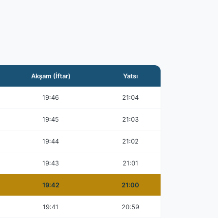
Akşam (İftar)
Yatsı
19:46
21:04
19:45
21:03
19:44
21:02
19:43
21:01
19:42
21:00
19:41
20:59