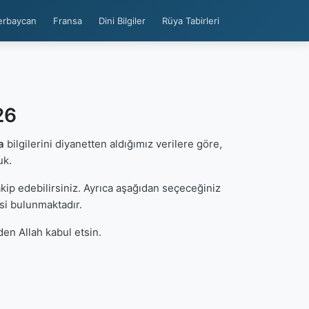
erbaycan
Fransa
Dini Bilgiler
Rüya Tabirleri
26
a
bilgilerini diyanetten aldığımız verilere göre,
uk.
ip edebilirsiniz. Ayrıca aşağıdan seçeceğiniz
si bulunmaktadır.
en Allah kabul etsin.