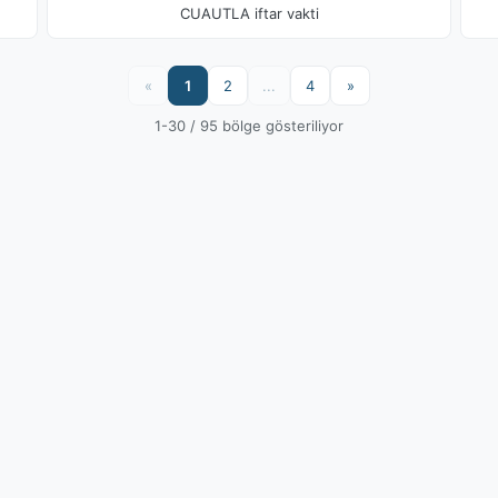
CUAUTLA iftar vakti
«
1
2
...
4
»
1-30 / 95 bölge gösteriliyor