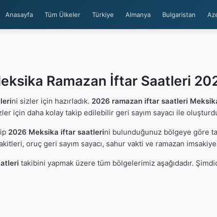
Anasayfa
Tüm Ülkeler
Türkiye
Almanya
Bulgaristan
Az
eksika Ramazan İftar Saatleri 20
leri
ni sizler için hazırladık.
2026 ramazan iftar saatleri Meksik
zler için daha kolay takip edilebilir geri sayım sayacı ile oluşturd
çip
2026 Meksika iftar saatleri
ni bulunduğunuz bölgeye göre tak
kitleri, oruç geri sayım sayacı, sahur vakti ve ramazan imsakiye
atleri
takibini yapmak üzere tüm bölgelerimiz aşağıdadır. Şimdid