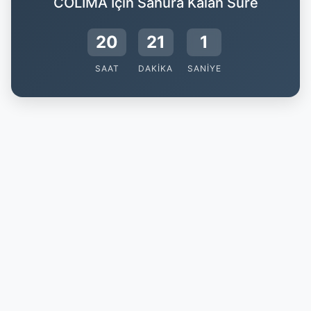
COLIMA İçin Sahura Kalan Süre
20
21
0
SAAT
DAKIKA
SANIYE