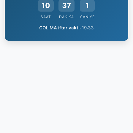
10
37
0
SAAT
DAKIKA
SANIYE
COLIMA iftar vakti
:
19:33