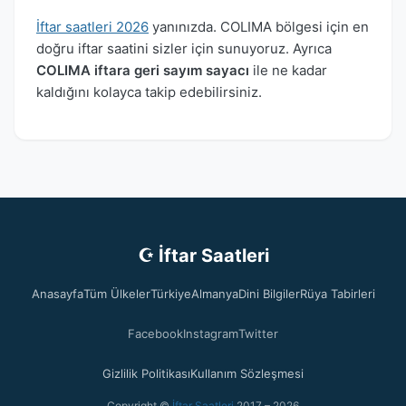
İftar saatleri 2026
yanınızda. COLIMA bölgesi için en
doğru iftar saatini sizler için sunuyoruz. Ayrıca
COLIMA iftara geri sayım sayacı
ile ne kadar
kaldığını kolayca takip edebilirsiniz.
☪ İftar Saatleri
Anasayfa
Tüm Ülkeler
Türkiye
Almanya
Dini Bilgiler
Rüya Tabirleri
Facebook
Instagram
Twitter
Gizlilik Politikası
Kullanım Sözleşmesi
Copyright ©
İftar Saatleri
2017 – 2026