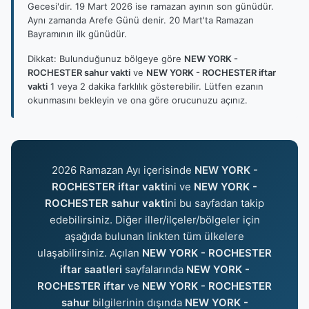
Gecesi'dir. 19 Mart 2026 ise ramazan ayının son günüdür.
Aynı zamanda Arefe Günü denir. 20 Mart'ta Ramazan
Bayramının ilk günüdür.
Dikkat: Bulunduğunuz bölgeye göre
NEW YORK -
ROCHESTER sahur vakti
ve
NEW YORK - ROCHESTER iftar
vakti
1 veya 2 dakika farklılık gösterebilir. Lütfen ezanın
okunmasını bekleyin ve ona göre orucunuzu açınız.
2026 Ramazan Ayı içerisinde
NEW YORK -
ROCHESTER iftar vakti
ni ve
NEW YORK -
ROCHESTER sahur vakti
ni bu sayfadan takip
edebilirsiniz. Diğer iller/ilçeler/bölgeler için
aşağıda bulunan linkten tüm ülkelere
ulaşabilirsiniz. Açılan
NEW YORK - ROCHESTER
iftar saatleri
sayfalarında
NEW YORK -
ROCHESTER iftar
ve
NEW YORK - ROCHESTER
sahur
bilgilerinin dışında
NEW YORK -