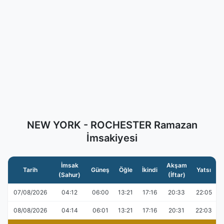
NEW YORK - ROCHESTER Ramazan
İmsakiyesi
İmsak
Akşam
Tarih
Güneş
Öğle
İkindi
Yatsı
(Sahur)
(İftar)
07/08/2026
04:12
06:00
13:21
17:16
20:33
22:05
08/08/2026
04:14
06:01
13:21
17:16
20:31
22:03