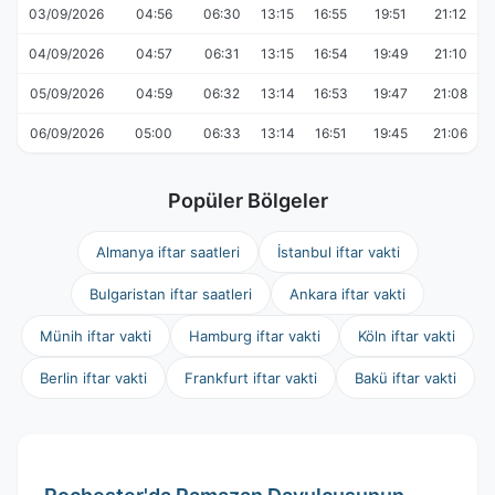
03/09/2026
04:56
06:30
13:15
16:55
19:51
21:12
04/09/2026
04:57
06:31
13:15
16:54
19:49
21:10
05/09/2026
04:59
06:32
13:14
16:53
19:47
21:08
06/09/2026
05:00
06:33
13:14
16:51
19:45
21:06
Popüler Bölgeler
Almanya iftar saatleri
İstanbul iftar vakti
Bulgaristan iftar saatleri
Ankara iftar vakti
Münih iftar vakti
Hamburg iftar vakti
Köln iftar vakti
Berlin iftar vakti
Frankfurt iftar vakti
Bakü iftar vakti