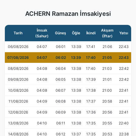
ACHERN Ramazan İmsakiyesi
İmsak
Akşam
Tarih
Güneş
Öğle
İkindi
Yatsı
(Sahur)
(İftar)
06/08/2026
04:07
06:01
13:39
17:41
21:06
22:43
07/08/2026
04:07
06:02
13:39
17:40
21:05
22:43
08/08/2026
04:08
06:04
13:38
17:40
21:03
22:42
09/08/2026
04:08
06:05
13:38
17:39
21:01
22:42
10/08/2026
04:08
06:07
13:38
17:38
21:00
22:41
11/08/2026
04:09
06:08
13:38
17:37
20:58
22:41
12/08/2026
04:09
06:09
13:38
17:36
20:56
22:41
13/08/2026
04:10
06:11
13:38
17:35
20:55
22:40
14/08/2026
04:10
06:12
13:37
17:35
20:53
22:38