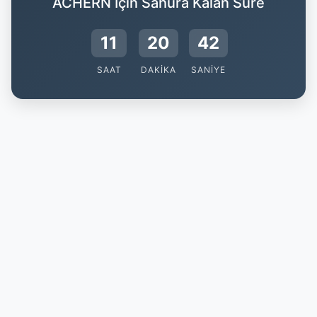
ACHERN İçin Sahura Kalan Süre
11
20
41
SAAT
DAKIKA
SANIYE