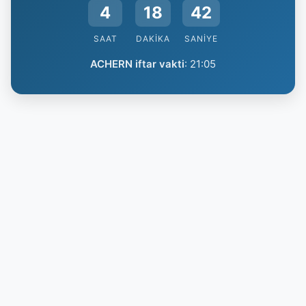
4
18
41
SAAT
DAKIKA
SANIYE
ACHERN iftar vakti
:
21:05