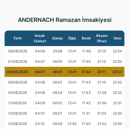
ANDERNACH Ramazan İmsakiyesi
İmsak
Akşam
Tarih
Güneş
Öğle
İkindi
Yatsı
(Sahur)
(İftar)
06/08/2026
04:06
05:58
13:41
17:46
21:15
22:54
07/08/2026
04:07
06:00
13:41
17:45
21:13
22:54
08/08/2026
04:07
06:01
13:41
17:44
21:11
22:53
09/08/2026
04:08
06:02
13:41
17:43
21:10
22:52
10/08/2026
04:08
06:04
13:41
17:43
21:08
22:52
11/08/2026
04:09
06:05
13:41
17:42
21:06
22:51
12/08/2026
04:10
06:07
13:41
17:41
21:04
22:50
13/08/2026
04:10
06:08
13:40
17:40
21:02
22:50