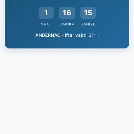
1
16
14
SAAT
DAKIKA
SANIYE
ANDERNACH iftar vakti
:
21:11