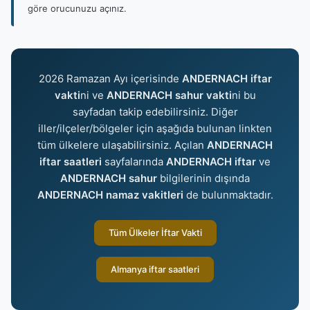
göre orucunuzu açınız.
2026 Ramazan Ayı içerisinde
ANDERNACH iftar
vakti
ni ve
ANDERNACH sahur vakti
ni bu
sayfadan takip edebilirsiniz. Diğer
iller/ilçeler/bölgeler için aşağıda bulunan linkten
tüm ülkelere ulaşabilirsiniz. Açılan
ANDERNACH
iftar saatleri
sayfalarında
ANDERNACH iftar
ve
ANDERNACH sahur
bilgilerinin dışında
ANDERNACH namaz vakitleri
de bulunmaktadır.
Tüm Ülkeler İftar Vakti
Almanya iftar saatleri