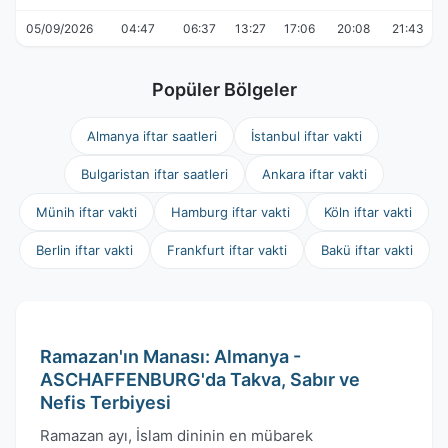
05/09/2026
04:47
06:37
13:27
17:06
20:08
21:43
Popüler Bölgeler
Almanya iftar saatleri
İstanbul iftar vakti
Bulgaristan iftar saatleri
Ankara iftar vakti
Münih iftar vakti
Hamburg iftar vakti
Köln iftar vakti
Berlin iftar vakti
Frankfurt iftar vakti
Bakü iftar vakti
Ramazan'ın Manası: Almanya -
ASCHAFFENBURG'da Takva, Sabır ve
Nefis Terbiyesi
Ramazan ayı, İslam dininin en mübarek