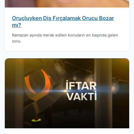
Oruçluyken Diş Fırçalamak Orucu Bozar
mı?
Ramazan ayında merak edilen konuların en başında gelen
soru.