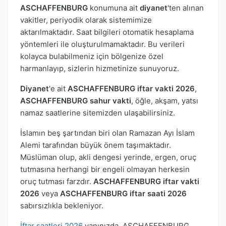
ASCHAFFENBURG
konumuna ait
diyanet
'ten alınan
vakitler, periyodik olarak sistemimize
aktarılmaktadır. Saat bilgileri otomatik hesaplama
yöntemleri ile oluşturulmamaktadır. Bu verileri
kolayca bulabilmeniz için bölgenize özel
harmanlayıp, sizlerin hizmetinize sunuyoruz.
Diyanet
'e ait
ASCHAFFENBURG iftar vakti 2026
,
ASCHAFFENBURG sahur vakti
, öğle, akşam, yatsı
namaz saatlerine sitemizden ulaşabilirsiniz.
İslamın beş şartından biri olan Ramazan Ayı İslam
Alemi tarafından büyük önem taşımaktadır.
Müslüman olup, akli dengesi yerinde, ergen, oruç
tutmasına herhangi bir engeli olmayan herkesin
oruç tutması farzdır.
ASCHAFFENBURG iftar vakti
2026
veya
ASCHAFFENBURG iftar saati 2026
sabırsızlıkla bekleniyor.
İftar saatleri 2026
yanınızda. ASCHAFFENBURG