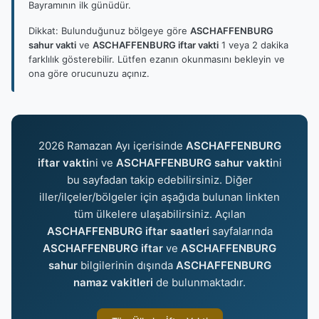
Bayramının ilk günüdür.
Dikkat: Bulunduğunuz bölgeye göre
ASCHAFFENBURG
sahur vakti
ve
ASCHAFFENBURG iftar vakti
1 veya 2 dakika
farklılık gösterebilir. Lütfen ezanın okunmasını bekleyin ve
ona göre orucunuzu açınız.
2026 Ramazan Ayı içerisinde
ASCHAFFENBURG
iftar vakti
ni ve
ASCHAFFENBURG sahur vakti
ni
bu sayfadan takip edebilirsiniz. Diğer
iller/ilçeler/bölgeler için aşağıda bulunan linkten
tüm ülkelere ulaşabilirsiniz. Açılan
ASCHAFFENBURG iftar saatleri
sayfalarında
ASCHAFFENBURG iftar
ve
ASCHAFFENBURG
sahur
bilgilerinin dışında
ASCHAFFENBURG
namaz vakitleri
de bulunmaktadır.