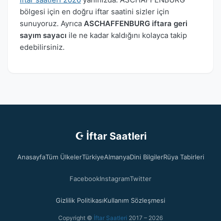
bölgesi için en doğru iftar saatini sizler için
sunuyoruz. Ayrıca
ASCHAFFENBURG iftara geri
sayım sayacı
ile ne kadar kaldığını kolayca takip
edebilirsiniz.
☪ İftar Saatleri
Anasayfa
Tüm Ülkeler
Türkiye
Almanya
Dini Bilgiler
Rüya Tabirleri
Facebook
Instagram
Twitter
Gizlilik Politikası
Kullanım Sözleşmesi
Copyright ©
İftar Saatleri
2017 – 2026