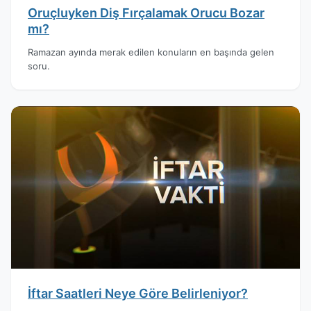
Oruçluyken Diş Fırçalamak Orucu Bozar
mı?
Ramazan ayında merak edilen konuların en başında gelen
soru.
İftar Saatleri Neye Göre Belirleniyor?