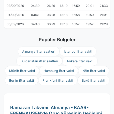
03/09/2026
04:39
06:26
13:19
16:59
20:01
21:33
04/09/2026
04:41
06:28
13:18
16:58
19:59
21:31
05/09/2026
04:43
06:29
13:18
16:57
19:57
21:29
Popüler Bölgeler
Almanya iftar saatleri
İstanbul iftar vakti
Bulgaristan iftar saatleri
Ankara iftar vakti
Münih iftar vakti
Hamburg iftar vakti
Köln iftar vakti
Berlin iftar vakti
Frankfurt iftar vakti
Bakü iftar vakti
Ramazan Takvimi: Almanya - BAAR-
EBENHAUSEN'de Oruç Süresinin Değişimi