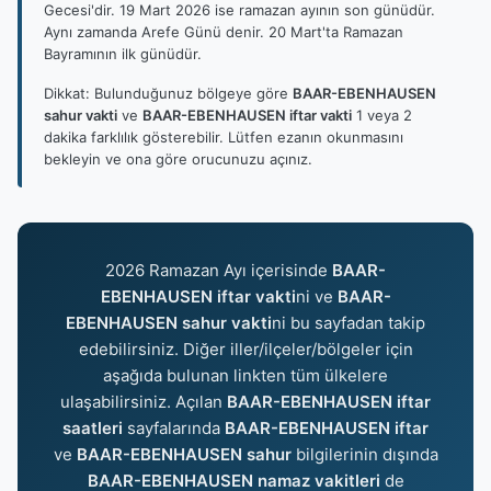
Gecesi'dir. 19 Mart 2026 ise ramazan ayının son günüdür.
Aynı zamanda Arefe Günü denir. 20 Mart'ta Ramazan
Bayramının ilk günüdür.
Dikkat: Bulunduğunuz bölgeye göre
BAAR-EBENHAUSEN
sahur vakti
ve
BAAR-EBENHAUSEN iftar vakti
1 veya 2
dakika farklılık gösterebilir. Lütfen ezanın okunmasını
bekleyin ve ona göre orucunuzu açınız.
2026 Ramazan Ayı içerisinde
BAAR-
EBENHAUSEN iftar vakti
ni ve
BAAR-
EBENHAUSEN sahur vakti
ni bu sayfadan takip
edebilirsiniz. Diğer iller/ilçeler/bölgeler için
aşağıda bulunan linkten tüm ülkelere
ulaşabilirsiniz. Açılan
BAAR-EBENHAUSEN iftar
saatleri
sayfalarında
BAAR-EBENHAUSEN iftar
ve
BAAR-EBENHAUSEN sahur
bilgilerinin dışında
BAAR-EBENHAUSEN namaz vakitleri
de