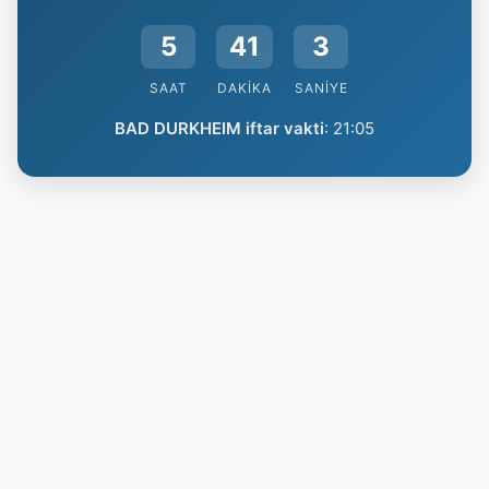
5
41
3
SAAT
DAKIKA
SANIYE
BAD DURKHEIM iftar vakti
:
21:05