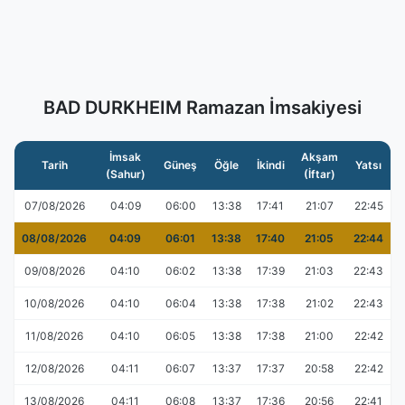
BAD DURKHEIM Ramazan İmsakiyesi
İmsak
Akşam
Tarih
Güneş
Öğle
İkindi
Yatsı
(Sahur)
(İftar)
07/08/2026
04:09
06:00
13:38
17:41
21:07
22:45
08/08/2026
04:09
06:01
13:38
17:40
21:05
22:44
09/08/2026
04:10
06:02
13:38
17:39
21:03
22:43
10/08/2026
04:10
06:04
13:38
17:38
21:02
22:43
11/08/2026
04:10
06:05
13:38
17:38
21:00
22:42
12/08/2026
04:11
06:07
13:37
17:37
20:58
22:42
13/08/2026
04:11
06:08
13:37
17:36
20:56
22:41