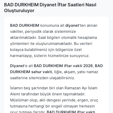
BAD DURKHEIM Diyanet İftar Saatleri Nasıl
Oluşturuluyor
BAD DURKHEIM
konumuna ait
diyanet
'ten alınan
vakitler, periyodik olarak sistemimize
aktarılmaktadır. Saat bilgileri otomatik hesaplama
yöntemleri ile oluşturulmamaktadır. Bu verileri
kolayca bulabilmeniz için bölgenize özel
harmanlayıp, sizlerin hizmetinize sunuyoruz.
Diyanet
'e ait
BAD DURKHEIM iftar vakti 2026
,
BAD
DURKHEIM sahur vakti
, öğle, akşam, yatsı namaz
saatlerine sitemizden ulaşabilirsiniz.
İslamın beş şartından biri olan Ramazan Ayı İslam
Alemi tarafından büyük önem taşımaktadır.
Müslüman olup, akli dengesi yerinde, ergen, oruç
tutmasına herhangi bir engeli olmayan herkesin
oruç tutması farzdır.
BAD DURKHEIM iftar vakti