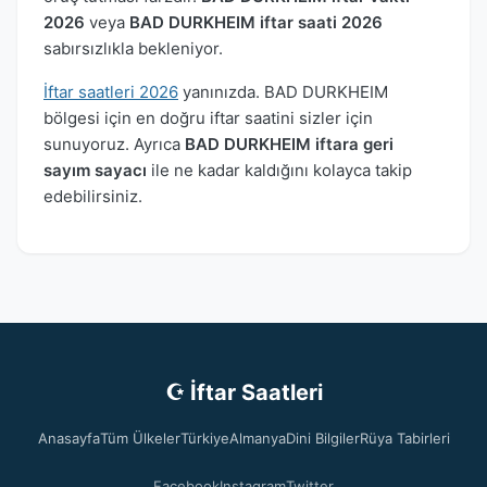
2026
veya
BAD DURKHEIM iftar saati 2026
sabırsızlıkla bekleniyor.
İftar saatleri 2026
yanınızda. BAD DURKHEIM
bölgesi için en doğru iftar saatini sizler için
sunuyoruz. Ayrıca
BAD DURKHEIM iftara geri
sayım sayacı
ile ne kadar kaldığını kolayca takip
edebilirsiniz.
☪ İftar Saatleri
Anasayfa
Tüm Ülkeler
Türkiye
Almanya
Dini Bilgiler
Rüya Tabirleri
Facebook
Instagram
Twitter