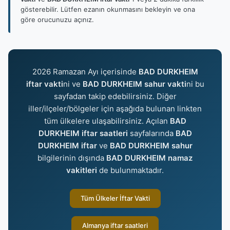
gösterebilir. Lütfen ezanın okunmasını bekleyin ve ona
göre orucunuzu açınız.
2026 Ramazan Ayı içerisinde
BAD DURKHEIM
iftar vakti
ni ve
BAD DURKHEIM sahur vakti
ni bu
sayfadan takip edebilirsiniz. Diğer
iller/ilçeler/bölgeler için aşağıda bulunan linkten
tüm ülkelere ulaşabilirsiniz. Açılan
BAD
DURKHEIM iftar saatleri
sayfalarında
BAD
DURKHEIM iftar
ve
BAD DURKHEIM sahur
bilgilerinin dışında
BAD DURKHEIM namaz
vakitleri
de bulunmaktadır.
Tüm Ülkeler İftar Vakti
Almanya iftar saatleri