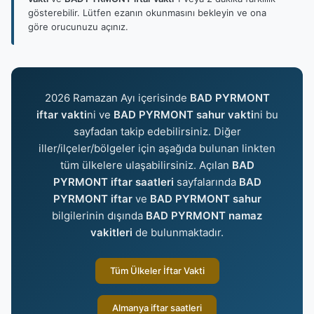
gösterebilir. Lütfen ezanın okunmasını bekleyin ve ona
göre orucunuzu açınız.
2026 Ramazan Ayı içerisinde
BAD PYRMONT
iftar vakti
ni ve
BAD PYRMONT sahur vakti
ni bu
sayfadan takip edebilirsiniz. Diğer
iller/ilçeler/bölgeler için aşağıda bulunan linkten
tüm ülkelere ulaşabilirsiniz. Açılan
BAD
PYRMONT iftar saatleri
sayfalarında
BAD
PYRMONT iftar
ve
BAD PYRMONT sahur
bilgilerinin dışında
BAD PYRMONT namaz
vakitleri
de bulunmaktadır.
Tüm Ülkeler İftar Vakti
Almanya iftar saatleri