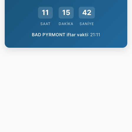
11
15
41
SAAT
DAKIKA
SANIYE
BAD PYRMONT iftar vakti
:
21:11