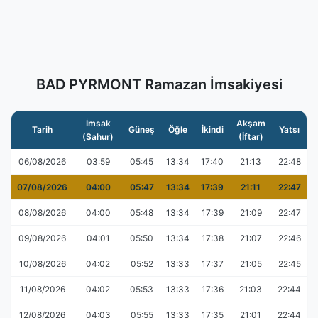
BAD PYRMONT Ramazan İmsakiyesi
İmsak
Akşam
Tarih
Güneş
Öğle
İkindi
Yatsı
(Sahur)
(İftar)
06/08/2026
03:59
05:45
13:34
17:40
21:13
22:48
07/08/2026
04:00
05:47
13:34
17:39
21:11
22:47
08/08/2026
04:00
05:48
13:34
17:39
21:09
22:47
09/08/2026
04:01
05:50
13:34
17:38
21:07
22:46
10/08/2026
04:02
05:52
13:33
17:37
21:05
22:45
11/08/2026
04:02
05:53
13:33
17:36
21:03
22:44
12/08/2026
04:03
05:55
13:33
17:35
21:01
22:44