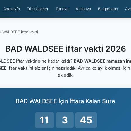
Anasayfa
Tüm Ülkeler
Türkiye
Almanya
Bulgaristan
Az
 WALDSEE iftar vakti
BAD WALDSEE iftar vakti 2026
SEE iftar vaktine ne kadar kaldı?
BAD WALDSEE ramazan ims
E iftar vakti
'ni sizler için hazırladık. Ayrıca kolaylık olması içi
ekledik.
BAD WALDSEE İçin İftara Kalan Süre
11
3
44