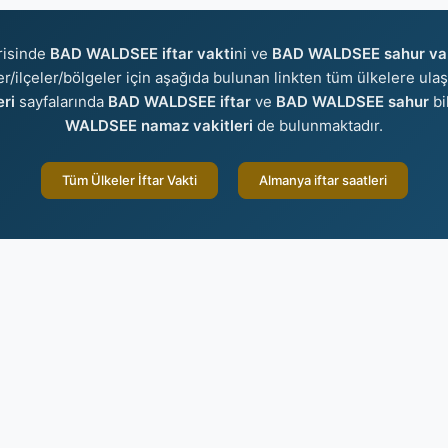
risinde
BAD WALDSEE iftar vakti
ni ve
BAD WALDSEE sahur va
ler/ilçeler/bölgeler için aşağıda bulunan linkten tüm ülkelere ulaş
ri
sayfalarında
BAD WALDSEE iftar
ve
BAD WALDSEE sahur
bi
WALDSEE namaz vakitleri
de bulunmaktadır.
Tüm Ülkeler İftar Vakti
Almanya iftar saatleri