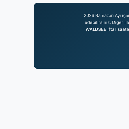
2026 Ramazan Ayı içe
edebilirsiniz. Diğer il
WALDSEE iftar saatle