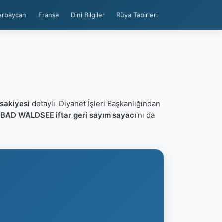
erbaycan
Fransa
Dini Bilgiler
Rüya Tabirleri
akiyesi
detaylı. Diyanet İşleri Başkanlığından
n
BAD WALDSEE iftar geri sayım sayacı
'nı da