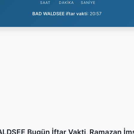
SAAT
DAKIKA
SANIYE
BAD WALDSEE iftar vakti
:
20:57
LDSEE Bugün İftar Vakti, Ramazan İms