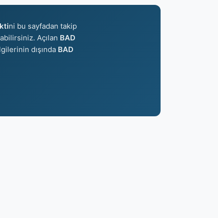
kti
ni bu sayfadan takip
abilirsiniz. Açılan
BAD
lgilerinin dışında
BAD