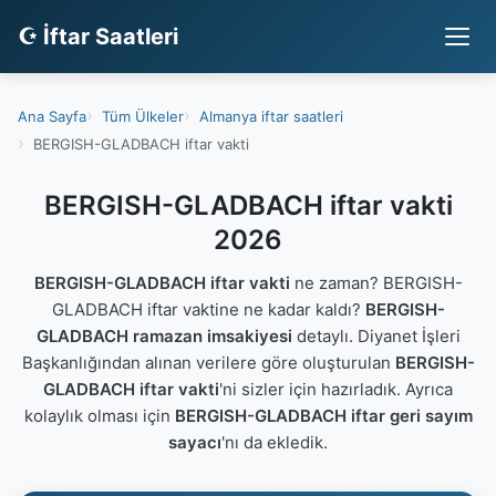
☪ İftar Saatleri
Ana Sayfa
Tüm Ülkeler
Almanya iftar saatleri
BERGISH-GLADBACH iftar vakti
BERGISH-GLADBACH iftar vakti
2026
BERGISH-GLADBACH iftar vakti
ne zaman? BERGISH-
GLADBACH iftar vaktine ne kadar kaldı?
BERGISH-
GLADBACH ramazan imsakiyesi
detaylı. Diyanet İşleri
Başkanlığından alınan verilere göre oluşturulan
BERGISH-
GLADBACH iftar vakti
'ni sizler için hazırladık. Ayrıca
kolaylık olması için
BERGISH-GLADBACH iftar geri sayım
sayacı
'nı da ekledik.