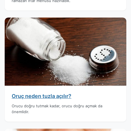
ramazan iftar menüsü hazırladık.
Oruç neden tuzla açılır?
Orucu doğru tutmak kadar, orucu doğru açmak da
önemlidir.