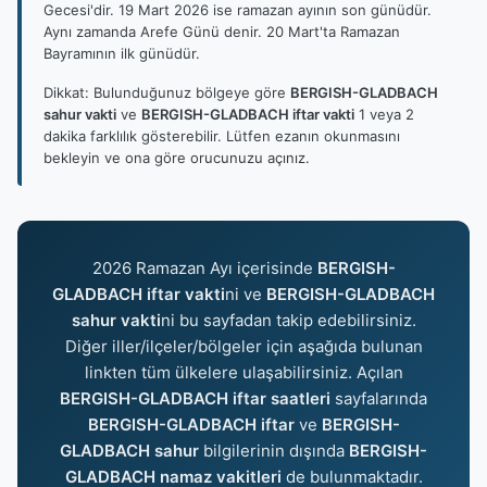
Gecesi'dir. 19 Mart 2026 ise ramazan ayının son günüdür.
Aynı zamanda Arefe Günü denir. 20 Mart'ta Ramazan
Bayramının ilk günüdür.
Dikkat: Bulunduğunuz bölgeye göre
BERGISH-GLADBACH
sahur vakti
ve
BERGISH-GLADBACH iftar vakti
1 veya 2
dakika farklılık gösterebilir. Lütfen ezanın okunmasını
bekleyin ve ona göre orucunuzu açınız.
2026 Ramazan Ayı içerisinde
BERGISH-
GLADBACH iftar vakti
ni ve
BERGISH-GLADBACH
sahur vakti
ni bu sayfadan takip edebilirsiniz.
Diğer iller/ilçeler/bölgeler için aşağıda bulunan
linkten tüm ülkelere ulaşabilirsiniz. Açılan
BERGISH-GLADBACH iftar saatleri
sayfalarında
BERGISH-GLADBACH iftar
ve
BERGISH-
GLADBACH sahur
bilgilerinin dışında
BERGISH-
GLADBACH namaz vakitleri
de bulunmaktadır.