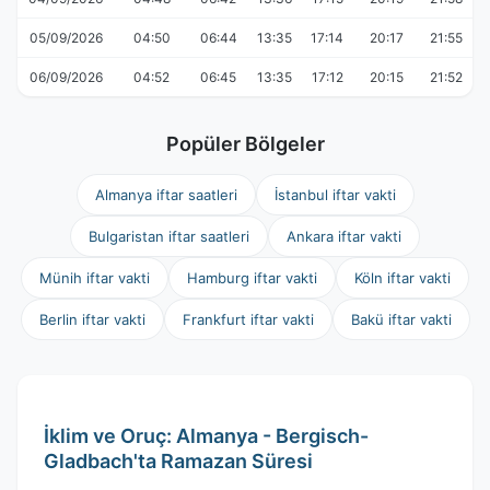
05/09/2026
04:50
06:44
13:35
17:14
20:17
21:55
06/09/2026
04:52
06:45
13:35
17:12
20:15
21:52
Popüler Bölgeler
Almanya iftar saatleri
İstanbul iftar vakti
Bulgaristan iftar saatleri
Ankara iftar vakti
Münih iftar vakti
Hamburg iftar vakti
Köln iftar vakti
Berlin iftar vakti
Frankfurt iftar vakti
Bakü iftar vakti
İklim ve Oruç: Almanya - Bergisch-
Gladbach'ta Ramazan Süresi