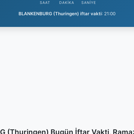
SAAT
DAKIKA
SANIYE
BLANKENBURG (Thuringen) iftar vakti
:
21:00
(Thuringen) Bugün İftar Vakti, Ramaz