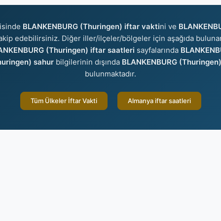
isinde
BLANKENBURG (Thuringen) iftar vakti
ni ve
BLANKENBUR
akip edebilirsiniz. Diğer iller/ilçeler/bölgeler için aşağıda bulun
NKENBURG (Thuringen) iftar saatleri
sayfalarında
BLANKENBUR
ringen) sahur
bilgilerinin dışında
BLANKENBURG (Thuringen) 
bulunmaktadır.
Tüm Ülkeler İftar Vakti
Almanya iftar saatleri