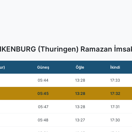
KENBURG (Thuringen) Ramazan İmsak
ur)
Güneş
Öğle
İkindi
05:44
13:28
17:33
05:45
13:28
17:32
05:47
13:28
17:31
05:48
13:27
17:30