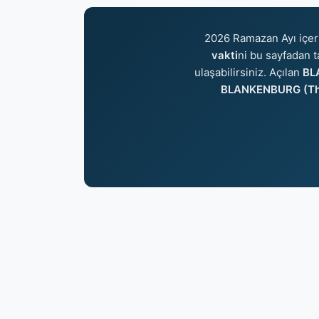
2026 Ramazan Ayı içer
vakti
ni bu sayfadan t
ulaşabilirsiniz. Açılan
BLA
BLANKENBURG (Thu