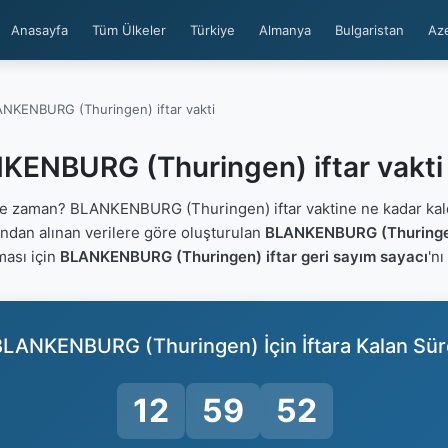
Anasayfa
Tüm Ülkeler
Türkiye
Almanya
Bulgaristan
Az
NKENBURG (Thuringen) iftar vakti
KENBURG (Thuringen) iftar vakti
e zaman? BLANKENBURG (Thuringen) iftar vaktine ne kadar kal
ğından alınan verilere göre oluşturulan
BLANKENBURG (Thuringen)
ması için
BLANKENBURG (Thuringen) iftar geri sayım sayacı
'nı
BLANKENBURG (Thuringen) İçin İftara Kalan Sür
12
59
51