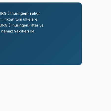
G (Thuringen) sahur
an linkten tüm ülkelere
G (Thuringen) iftar
ve
namaz vakitleri
de