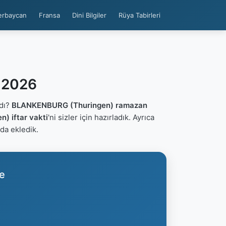
erbaycan
Fransa
Dini Bilgiler
Rüya Tabirleri
 2026
dı?
BLANKENBURG (Thuringen) ramazan
 iftar vakti
'ni sizler için hazırladık. Ayrıca
 da ekledik.
e