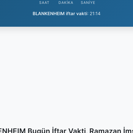
SAAT
DAKIKA
SANIYE
BLANKENHEIM iftar vakti
:
21:14
HEIM Bugün İftar Vakti, Ramazan İm