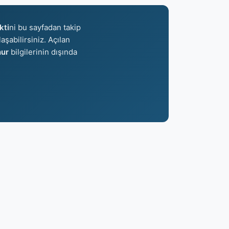
kti
ni bu sayfadan takip
aşabilirsiniz. Açılan
ur
bilgilerinin dışında