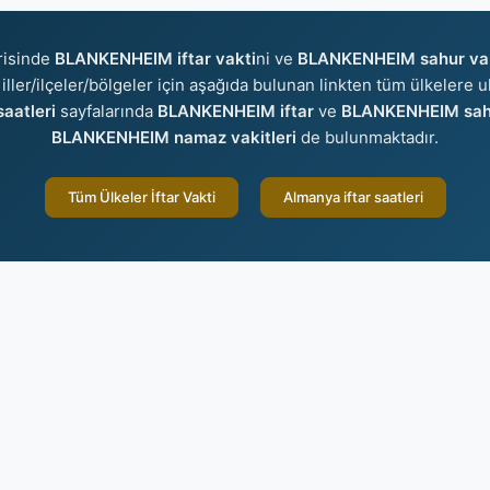
risinde
BLANKENHEIM iftar vakti
ni ve
BLANKENHEIM sahur va
 iller/ilçeler/bölgeler için aşağıda bulunan linkten tüm ülkelere ul
aatleri
sayfalarında
BLANKENHEIM iftar
ve
BLANKENHEIM sah
BLANKENHEIM namaz vakitleri
de bulunmaktadır.
Tüm Ülkeler İftar Vakti
Almanya iftar saatleri