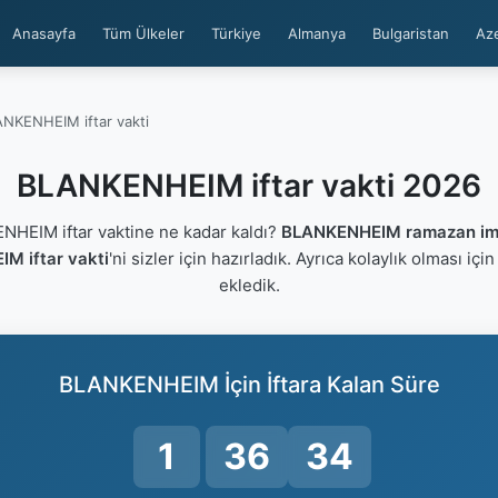
Anasayfa
Tüm Ülkeler
Türkiye
Almanya
Bulgaristan
Az
NKENHEIM iftar vakti
BLANKENHEIM iftar vakti 2026
EIM iftar vaktine ne kadar kaldı?
BLANKENHEIM ramazan im
M iftar vakti
'ni sizler için hazırladık. Ayrıca kolaylık olması içi
ekledik.
BLANKENHEIM İçin İftara Kalan Süre
1
36
34