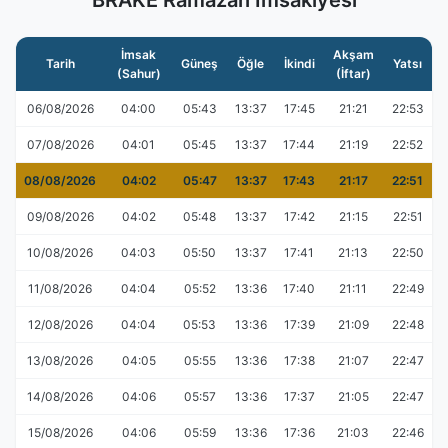
BRAKE Ramazan İmsakiyesi
İmsak
Akşam
Tarih
Güneş
Öğle
İkindi
Yatsı
(Sahur)
(İftar)
06/08/2026
04:00
05:43
13:37
17:45
21:21
22:53
07/08/2026
04:01
05:45
13:37
17:44
21:19
22:52
08/08/2026
04:02
05:47
13:37
17:43
21:17
22:51
09/08/2026
04:02
05:48
13:37
17:42
21:15
22:51
10/08/2026
04:03
05:50
13:37
17:41
21:13
22:50
11/08/2026
04:04
05:52
13:36
17:40
21:11
22:49
12/08/2026
04:04
05:53
13:36
17:39
21:09
22:48
13/08/2026
04:05
05:55
13:36
17:38
21:07
22:47
14/08/2026
04:06
05:57
13:36
17:37
21:05
22:47
15/08/2026
04:06
05:59
13:36
17:36
21:03
22:46