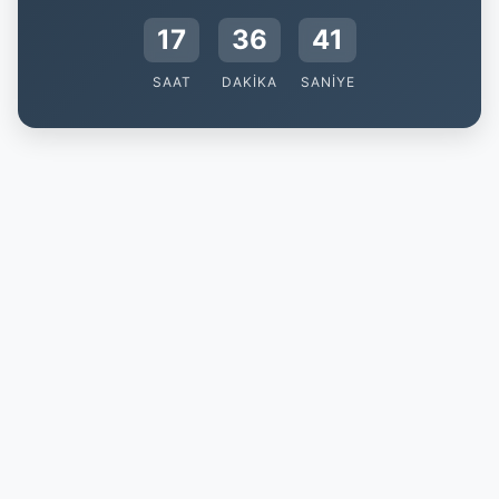
17
36
40
SAAT
DAKIKA
SANIYE