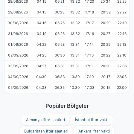
28/08/2026
04:15
06:21
13:32
17:20
20:34
22:25
29/08/2026
04:15
06:23
13:32
17:18
20:32
22:22
30/08/2026
04:16
06:25
13:32
17:17
20:29
22:19
31/08/2026
04:19
06:26
13:32
17:16
20:27
22:16
01/09/2026
04:22
06:28
13:31
17:14
20:25
22:13
02/09/2026
04:25
06:30
13:31
17:13
20:22
22:10
03/09/2026
04:27
06:31
13:31
17:11
20:20
22:06
04/09/2026
04:30
06:33
13:30
17:10
20:17
22:03
05/09/2026
04:33
06:35
13:30
17:08
20:15
22:00
Popüler Bölgeler
Almanya iftar saatleri
İstanbul iftar vakti
Bulgaristan iftar saatleri
Ankara iftar vakti