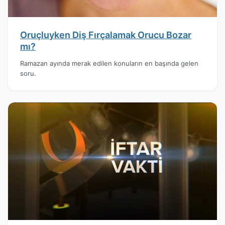
Oruçluyken Diş Fırçalamak Orucu Bozar
mı?
Ramazan ayında merak edilen konuların en başında gelen
soru.