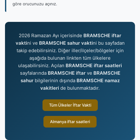
göre orucunuzu açınız.
2026 Ramazan Ayı içerisinde
BRAMSCHE iftar
vakti
ni ve
BRAMSCHE sahur vakti
ni bu sayfadan
takip edebilirsiniz. Diğer iller/ilçeler/bölgeler için
aşağıda bulunan linkten tüm ülkelere
ulaşabilirsiniz. Açılan
BRAMSCHE iftar saatleri
sayfalarında
BRAMSCHE iftar
ve
BRAMSCHE
sahur
bilgilerinin dışında
BRAMSCHE namaz
vakitleri
de bulunmaktadır.
Tüm Ülkeler İftar Vakti
Almanya iftar saatleri