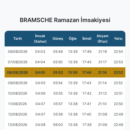
BRAMSCHE Ramazan İmsakiyesi
İmsak
Akşam
Tarih
Güneş
Öğle
İkindi
Yatsı
(Sahur)
(İftar)
06/08/2026
04:03
05:49
13:39
17:46
21:19
22:54
07/08/2026
04:04
05:50
13:39
17:45
21:17
22:53
08/08/2026
04:05
05:52
13:39
17:44
21:16
22:52
09/08/2026
04:05
05:54
13:39
17:43
21:14
22:52
10/08/2026
04:06
05:55
13:39
17:42
21:12
22:51
11/08/2026
04:07
05:57
13:38
17:41
21:10
22:50
12/08/2026
04:07
05:59
13:38
17:40
21:08
22:49
13/08/2026
04:08
06:00
13:38
17:39
21:06
22:49