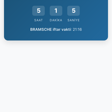
5
1
4
SAAT
DAKIKA
SANIYE
BRAMSCHE iftar vakti
:
21:16