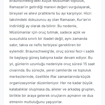
Braunschweig'deki küçük Müslüman topluluk,
Ramazan'ın getirdiği manevi değeri vurgulayarak,
bireysel ve ailevi pratiklerle bu ayı karşılıyor. Hicri
takvimdeki dokuzuncu ay olan Ramazan, Kur'an'ın
indirildiği ay olarak da bilinir. Bu nedenle,
Müslümanlar için oruç tutmak, sadece açlık ve
susuzlukla sınırlı bir ibadet değil, aynı zamanda
sabır, takva ve nefis terbiyesi gerektiren bir
eylemdir. Braunschweig'de, oruç süresi fecr-i sadık
ile başlayıp güneş batışına kadar devam ediyor. Bu
yıl, günlerin uzunluğu nedeniyle oruç süresi 15 saat
civarında. Bu süreçte, yerel camilerde ve topluluk
merkezlerinde, özellikle iftar zamanlarında küçük
organizasyonlar düzenleniyor. Her ne kadar büyük
kalabalıklar oluşmasa da, aileler ve arkadaş grupları,
birlikte bir araya gelerek oruçlarını açmanın ve dua
etmenin mutluluğunu yaşıyorlar.