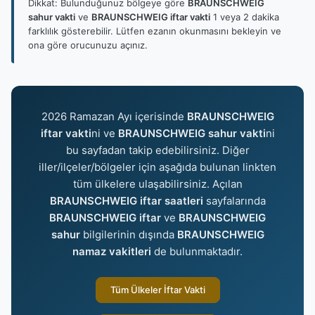
Dikkat: Bulunduğunuz bölgeye göre
BRAUNSCHWEIG
sahur vakti
ve
BRAUNSCHWEIG iftar vakti
1 veya 2 dakika
farklılık gösterebilir. Lütfen ezanın okunmasını bekleyin ve
ona göre orucunuzu açınız.
2026 Ramazan Ayı içerisinde
BRAUNSCHWEIG
iftar vakti
ni ve
BRAUNSCHWEIG sahur vakti
ni
bu sayfadan takip edebilirsiniz. Diğer
iller/ilçeler/bölgeler için aşağıda bulunan linkten
tüm ülkelere ulaşabilirsiniz. Açılan
BRAUNSCHWEIG iftar saatleri
sayfalarında
BRAUNSCHWEIG iftar
ve
BRAUNSCHWEIG
sahur
bilgilerinin dışında
BRAUNSCHWEIG
namaz vakitleri
de bulunmaktadır.
Tüm Ülkeler İftar Vakti