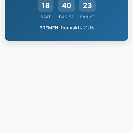
18
40
22
SAAT
DAKIKA
SANIYE
BREMEN iftar vakti
:
21:15