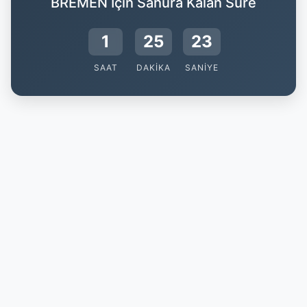
BREMEN İçin Sahura Kalan Süre
1
25
22
SAAT
DAKIKA
SANIYE