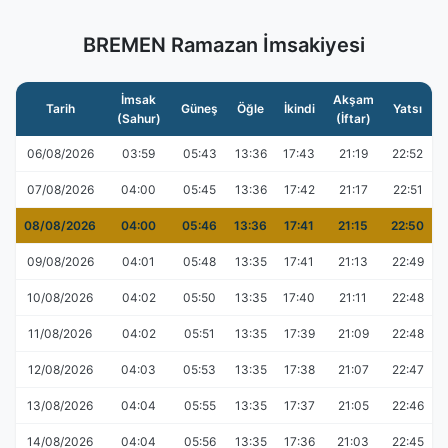
BREMEN Ramazan İmsakiyesi
İmsak
Akşam
Tarih
Güneş
Öğle
İkindi
Yatsı
(Sahur)
(İftar)
06/08/2026
03:59
05:43
13:36
17:43
21:19
22:52
07/08/2026
04:00
05:45
13:36
17:42
21:17
22:51
08/08/2026
04:00
05:46
13:36
17:41
21:15
22:50
09/08/2026
04:01
05:48
13:35
17:41
21:13
22:49
10/08/2026
04:02
05:50
13:35
17:40
21:11
22:48
11/08/2026
04:02
05:51
13:35
17:39
21:09
22:48
12/08/2026
04:03
05:53
13:35
17:38
21:07
22:47
13/08/2026
04:04
05:55
13:35
17:37
21:05
22:46
14/08/2026
04:04
05:56
13:35
17:36
21:03
22:45