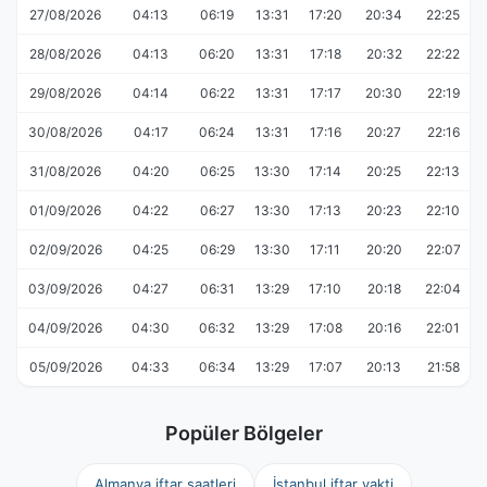
27/08/2026
04:13
06:19
13:31
17:20
20:34
22:25
28/08/2026
04:13
06:20
13:31
17:18
20:32
22:22
29/08/2026
04:14
06:22
13:31
17:17
20:30
22:19
30/08/2026
04:17
06:24
13:31
17:16
20:27
22:16
31/08/2026
04:20
06:25
13:30
17:14
20:25
22:13
01/09/2026
04:22
06:27
13:30
17:13
20:23
22:10
02/09/2026
04:25
06:29
13:30
17:11
20:20
22:07
03/09/2026
04:27
06:31
13:29
17:10
20:18
22:04
04/09/2026
04:30
06:32
13:29
17:08
20:16
22:01
05/09/2026
04:33
06:34
13:29
17:07
20:13
21:58
Popüler Bölgeler
Almanya iftar saatleri
İstanbul iftar vakti