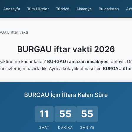
Anasayfa
Tüm Ülkeler
Türkiye
Almanya
Bulgaristan
Az
GAU iftar vakti
BURGAU iftar vakti 2026
aktine ne kadar kaldı?
BURGAU ramazan imsakiyesi
detaylı. Di
'ni sizler için hazırladık. Ayrıca kolaylık olması için
BURGAU iftar
BURGAU İçin İftara Kalan Süre
11
55
55
SAAT
DAKIKA
SANIYE