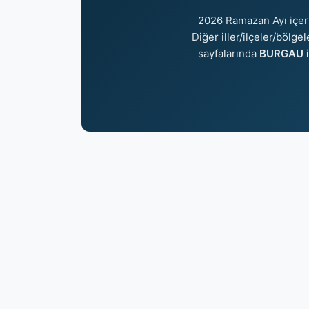
2026 Ramazan Ayı içer
Diğer iller/ilçeler/bölge
sayfalarında
BURGAU i