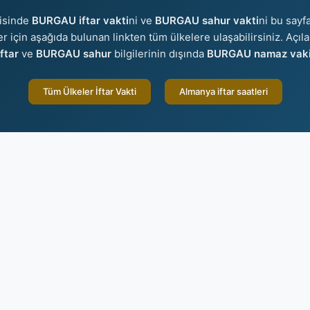
isinde
BURGAU iftar vakti
ni ve
BURGAU sahur vakti
ni bu sayfa
ler için aşağıda bulunan linkten tüm ülkelere ulaşabilirsiniz. Açıl
ftar
ve
BURGAU sahur
bilgilerinin dışında
BURGAU namaz vakit
Tüm Ülkeler İftar Vakti
Almanya iftar saatleri