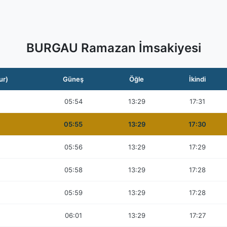
BURGAU Ramazan İmsakiyesi
ur)
Güneş
Öğle
İkindi
05:54
13:29
17:31
05:55
13:29
17:30
05:56
13:29
17:29
05:58
13:29
17:28
05:59
13:29
17:28
06:01
13:29
17:27