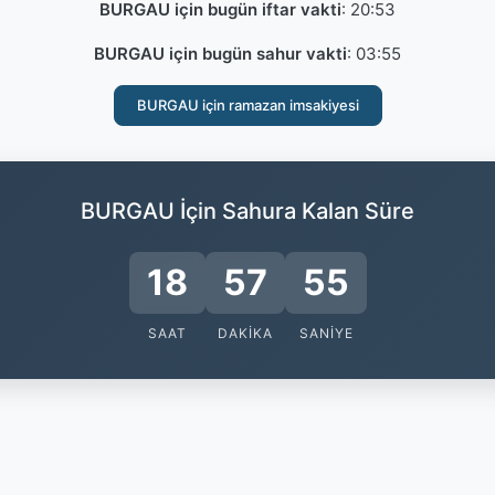
BURGAU için bugün iftar vakti
:
20:53
BURGAU için bugün sahur vakti
:
03:55
BURGAU için ramazan imsakiyesi
BURGAU İçin Sahura Kalan Süre
18
57
55
SAAT
DAKIKA
SANIYE