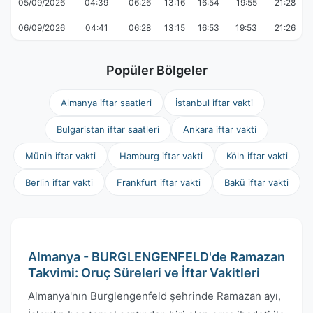
05/09/2026
04:39
06:26
13:16
16:54
19:55
21:28
06/09/2026
04:41
06:28
13:15
16:53
19:53
21:26
Popüler Bölgeler
Almanya iftar saatleri
İstanbul iftar vakti
Bulgaristan iftar saatleri
Ankara iftar vakti
Münih iftar vakti
Hamburg iftar vakti
Köln iftar vakti
Berlin iftar vakti
Frankfurt iftar vakti
Bakü iftar vakti
Almanya - BURGLENGENFELD'de Ramazan
Takvimi: Oruç Süreleri ve İftar Vakitleri
Almanya'nın Burglengenfeld şehrinde Ramazan ayı,