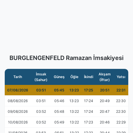
BURGLENGENFELD Ramazan İmsakiyesi
İmsak
Akşam
Tarih
Güneş
Öğle
İkindi
Yatsı
(Sahur)
(İftar)
07/08/2026
03:51
05:45
13:23
17:25
20:51
22:31
08/08/2026
03:51
05:46
13:23
17:24
20:49
22:30
09/08/2026
03:52
05:48
13:22
17:24
20:47
22:30
10/08/2026
03:52
05:49
13:22
17:23
20:46
22:29
11/08/2026
03:53
05:51
13:22
17:22
20:44
22:29