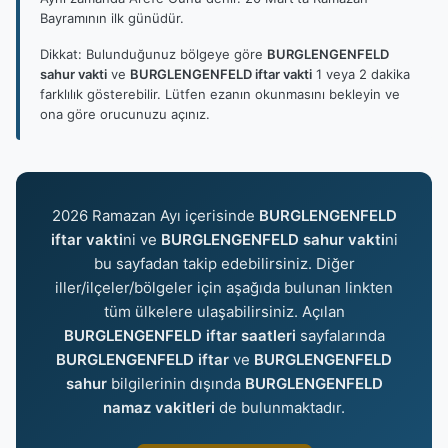
Bayramının ilk günüdür.
Dikkat: Bulunduğunuz bölgeye göre
BURGLENGENFELD
sahur vakti
ve
BURGLENGENFELD iftar vakti
1 veya 2 dakika
farklılık gösterebilir. Lütfen ezanın okunmasını bekleyin ve
ona göre orucunuzu açınız.
2026 Ramazan Ayı içerisinde
BURGLENGENFELD
iftar vakti
ni ve
BURGLENGENFELD sahur vakti
ni
bu sayfadan takip edebilirsiniz. Diğer
iller/ilçeler/bölgeler için aşağıda bulunan linkten
tüm ülkelere ulaşabilirsiniz. Açılan
BURGLENGENFELD iftar saatleri
sayfalarında
BURGLENGENFELD iftar
ve
BURGLENGENFELD
sahur
bilgilerinin dışında
BURGLENGENFELD
namaz vakitleri
de bulunmaktadır.