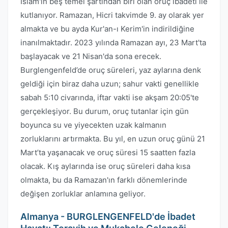
İslam'ın beş temel şartından biri olan oruç ibadeti ile
kutlanıyor. Ramazan, Hicri takvimde 9. ay olarak yer
almakta ve bu ayda Kur'an-ı Kerim'in indirildiğine
inanılmaktadır. 2023 yılında Ramazan ayı, 23 Mart'ta
başlayacak ve 21 Nisan'da sona erecek.
Burglengenfeld’de oruç süreleri, yaz aylarına denk
geldiği için biraz daha uzun; sahur vakti genellikle
sabah 5:10 civarında, iftar vakti ise akşam 20:05'te
gerçekleşiyor. Bu durum, oruç tutanlar için gün
boyunca su ve yiyecekten uzak kalmanın
zorluklarını artırmakta. Bu yıl, en uzun oruç günü 21
Mart’ta yaşanacak ve oruç süresi 15 saatten fazla
olacak. Kış aylarında ise oruç süreleri daha kısa
olmakta, bu da Ramazan'ın farklı dönemlerinde
değişen zorluklar anlamına geliyor.
Almanya - BURGLENGENFELD'de İbadet