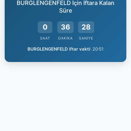
BURGLENGENFELD İçin İftara Kalan
Süre
0
36
27
SAAT
DAKIKA
SANIYE
BURGLENGENFELD iftar vakti
:
20:51