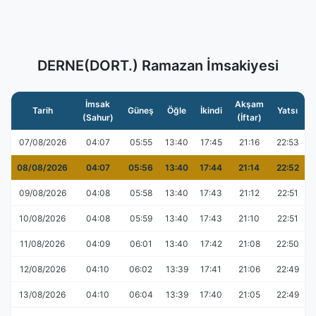
DERNE(DORT.) Ramazan İmsakiyesi
İmsak
Akşam
Tarih
Güneş
Öğle
İkindi
Yatsı
(Sahur)
(İftar)
07/08/2026
04:07
05:55
13:40
17:45
21:16
22:53
08/08/2026
04:07
05:56
13:40
17:44
21:14
22:52
09/08/2026
04:08
05:58
13:40
17:43
21:12
22:51
10/08/2026
04:08
05:59
13:40
17:43
21:10
22:51
11/08/2026
04:09
06:01
13:40
17:42
21:08
22:50
12/08/2026
04:10
06:02
13:39
17:41
21:06
22:49
13/08/2026
04:10
06:04
13:39
17:40
21:05
22:49