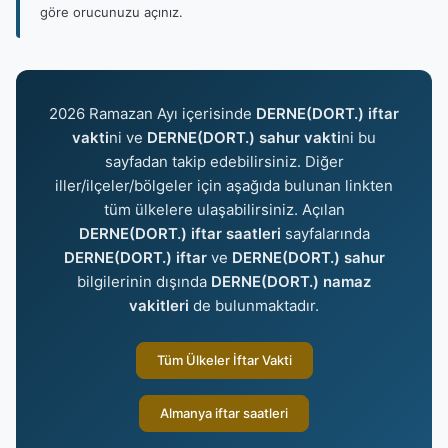
göre orucunuzu açınız.
2026 Ramazan Ayı içerisinde
DERNE(DORT.) iftar
vakti
ni ve
DERNE(DORT.) sahur vakti
ni bu
sayfadan takip edebilirsiniz. Diğer
iller/ilçeler/bölgeler için aşağıda bulunan linkten
tüm ülkelere ulaşabilirsiniz. Açılan
DERNE(DORT.) iftar saatleri
sayfalarında
DERNE(DORT.) iftar
ve
DERNE(DORT.) sahur
bilgilerinin dışında
DERNE(DORT.) namaz
vakitleri
de bulunmaktadır.
Tüm Ülkeler İftar Vakti
Almanya iftar saatleri