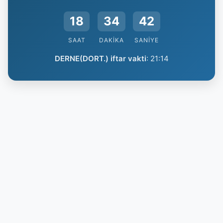
18
34
41
SAAT
DAKIKA
SANIYE
DERNE(DORT.) iftar vakti
:
21:14