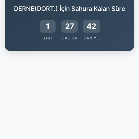
DERNE(DORT.) İçin Sahura Kalan Süre
1
27
41
SAAT
DAKIKA
SANIYE