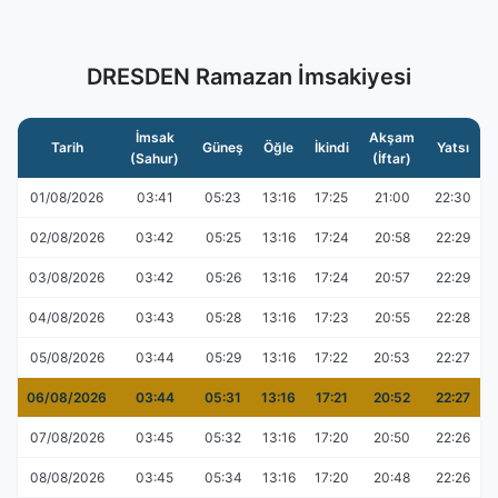
DRESDEN Ramazan İmsakiyesi
İmsak
Akşam
Tarih
Güneş
Öğle
İkindi
Yatsı
(Sahur)
(İftar)
01/08/2026
03:41
05:23
13:16
17:25
21:00
22:30
02/08/2026
03:42
05:25
13:16
17:24
20:58
22:29
03/08/2026
03:42
05:26
13:16
17:24
20:57
22:29
04/08/2026
03:43
05:28
13:16
17:23
20:55
22:28
05/08/2026
03:44
05:29
13:16
17:22
20:53
22:27
06/08/2026
03:44
05:31
13:16
17:21
20:52
22:27
07/08/2026
03:45
05:32
13:16
17:20
20:50
22:26
08/08/2026
03:45
05:34
13:16
17:20
20:48
22:26