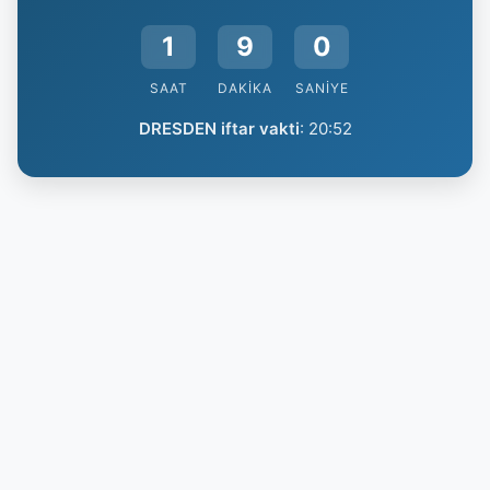
1
8
59
SAAT
DAKIKA
SANIYE
DRESDEN iftar vakti
:
20:52