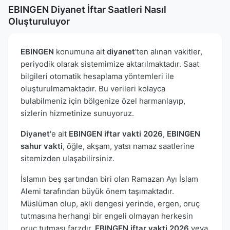
EBINGEN Diyanet İftar Saatleri Nasıl
Oluşturuluyor
EBINGEN
konumuna ait
diyanet
'ten alınan vakitler,
periyodik olarak sistemimize aktarılmaktadır. Saat
bilgileri otomatik hesaplama yöntemleri ile
oluşturulmamaktadır. Bu verileri kolayca
bulabilmeniz için bölgenize özel harmanlayıp,
sizlerin hizmetinize sunuyoruz.
Diyanet
'e ait
EBINGEN iftar vakti 2026
,
EBINGEN
sahur vakti
, öğle, akşam, yatsı namaz saatlerine
sitemizden ulaşabilirsiniz.
İslamın beş şartından biri olan Ramazan Ayı İslam
Alemi tarafından büyük önem taşımaktadır.
Müslüman olup, akli dengesi yerinde, ergen, oruç
tutmasına herhangi bir engeli olmayan herkesin
oruç tutması farzdır.
EBINGEN iftar vakti 2026
veya