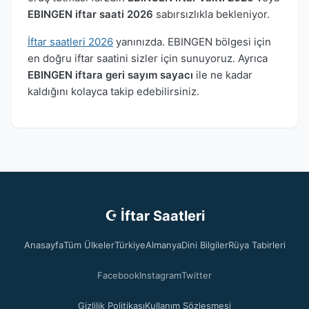
EBINGEN iftar saati 2026
sabırsızlıkla bekleniyor.
İftar saatleri 2026
yanınızda. EBINGEN bölgesi için
en doğru iftar saatini sizler için sunuyoruz. Ayrıca
EBINGEN iftara geri sayım sayacı
ile ne kadar
kaldığını kolayca takip edebilirsiniz.
☪ İftar Saatleri
Anasayfa
Tüm Ülkeler
Türkiye
Almanya
Dini Bilgiler
Rüya Tabirleri
Facebook
Instagram
Twitter
Gizlilik Politikası
Kullanım Sözleşmesi