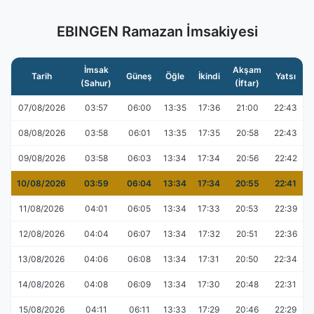
EBINGEN Ramazan İmsakiyesi
İmsak
Akşam
Tarih
Güneş
Öğle
İkindi
Yatsı
(Sahur)
(İftar)
07/08/2026
03:57
06:00
13:35
17:36
21:00
22:43
08/08/2026
03:58
06:01
13:35
17:35
20:58
22:43
09/08/2026
03:58
06:03
13:34
17:34
20:56
22:42
10/08/2026
03:59
06:04
13:34
17:34
20:55
22:41
11/08/2026
04:01
06:05
13:34
17:33
20:53
22:39
12/08/2026
04:04
06:07
13:34
17:32
20:51
22:36
13/08/2026
04:06
06:08
13:34
17:31
20:50
22:34
14/08/2026
04:08
06:09
13:34
17:30
20:48
22:31
15/08/2026
04:11
06:11
13:33
17:29
20:46
22:29