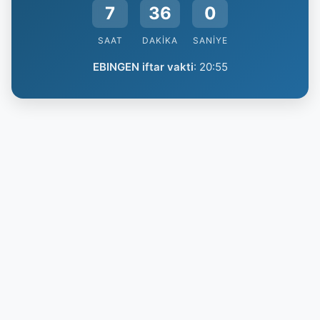
7
35
59
SAAT
DAKIKA
SANIYE
EBINGEN iftar vakti
:
20:55