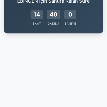
EBINGEN İçin Sahura Kalan Süre
14
39
59
SAAT
DAKIKA
SANIYE