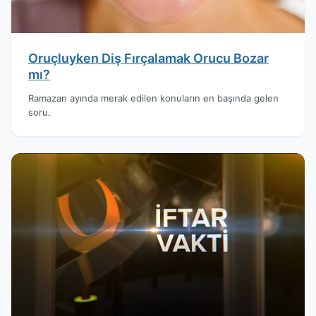
Oruçluyken Diş Fırçalamak Orucu Bozar
mı?
Ramazan ayında merak edilen konuların en başında gelen
soru.