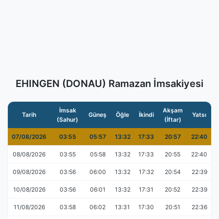
EHINGEN (DONAU) Ramazan İmsakiyesi
İmsak
Akşam
Tarih
Güneş
Öğle
İkindi
Yatsı
(Sahur)
(İftar)
07/08/2026
03:55
05:57
13:32
17:33
20:57
22:40
08/08/2026
03:55
05:58
13:32
17:33
20:55
22:40
09/08/2026
03:56
06:00
13:32
17:32
20:54
22:39
10/08/2026
03:56
06:01
13:32
17:31
20:52
22:39
11/08/2026
03:58
06:02
13:31
17:30
20:51
22:36