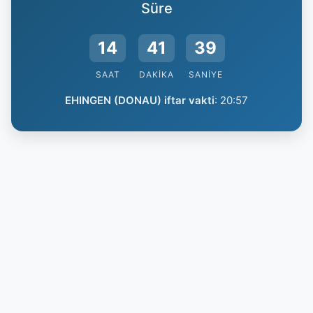
Süre
14
41
39
SAAT
DAKIKA
SANIYE
EHINGEN (DONAU) iftar vakti
:
20:57