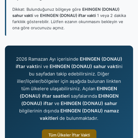
Dikkat: Bulunduğunuz bölgeye göre
EHINGEN (DONAU)
sahur vakti
ve
EHINGEN (DONAU) iftar vakti
1 veya 2 dakika
farklılık gösterebilir. Lütfen ezanın okunmasını bekleyin ve
ona göre orucunuzu açınız.
2026 Ramazan Ayı içerisinde
EHINGEN (DONAU)
iftar vakti
ni ve
EHINGEN (DONAU) sahur vakti
ni
bu sayfadan takip edebilirsiniz. Diğer
iller/ilçeler/bölgeler için aşağıda bulunan linkten
tüm ülkelere ulaşabilirsiniz. Açılan
EHINGEN
(DONAU) iftar saatleri
sayfalarında
EHINGEN
(DONAU) iftar
ve
EHINGEN (DONAU) sahur
bilgilerinin dışında
EHINGEN (DONAU) namaz
vakitleri
de bulunmaktadır.
Tüm Ülkeler İftar Vakti