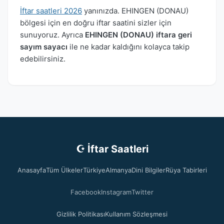
İftar saatleri 2026
yanınızda. EHINGEN (DONAU)
bölgesi için en doğru iftar saatini sizler için
sunuyoruz. Ayrıca
EHINGEN (DONAU) iftara geri
sayım sayacı
ile ne kadar kaldığını kolayca takip
edebilirsiniz.
☪ İftar Saatleri
Anasayfa
Tüm Ülkeler
Türkiye
Almanya
Dini Bilgiler
Rüya Tabirleri
Facebook
Instagram
Twitter
Gizlilik Politikası
Kullanım Sözleşmesi