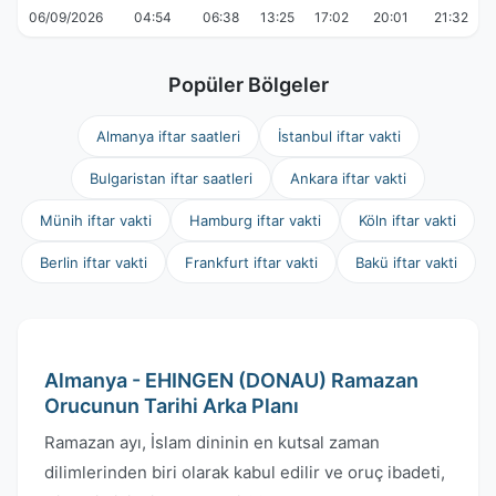
06/09/2026
04:54
06:38
13:25
17:02
20:01
21:32
Popüler Bölgeler
Almanya iftar saatleri
İstanbul iftar vakti
Bulgaristan iftar saatleri
Ankara iftar vakti
Münih iftar vakti
Hamburg iftar vakti
Köln iftar vakti
Berlin iftar vakti
Frankfurt iftar vakti
Bakü iftar vakti
Almanya - EHINGEN (DONAU) Ramazan
Orucunun Tarihi Arka Planı
Ramazan ayı, İslam dininin en kutsal zaman
dilimlerinden biri olarak kabul edilir ve oruç ibadeti,