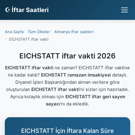
☪ İftar Saatleri
Ana Sayfa
Tüm Ülkeler
Almanya iftar saatleri
EICHSTATT iftar vakti
EICHSTATT iftar vakti 2026
EICHSTATT iftar vakti
ne zaman? EICHSTATT iftar vaktine
ne kadar kaldı?
EICHSTATT ramazan imsakiyesi
detaylı.
Diyanet İşleri Başkanlığından alınan verilere göre
oluşturulan
EICHSTATT iftar vakti
'ni sizler için hazırladık.
Ayrıca kolaylık olması için
EICHSTATT iftar geri sayım
sayacı
'nı da ekledik.
EICHSTATT İçin İftara Kalan Süre