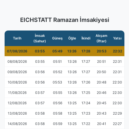
EICHSTATT Ramazan İmsakiyesi
İmsak
Akşam
Tarih
Güneş
Öğle
İkindi
Yatsı
(Sahur)
(İftar)
07/08/2026
03:55
05:49
13:26
17:28
20:53
22:32
08/08/2026
03:55
05:51
13:26
17:27
20:51
22:31
09/08/2026
03:56
05:52
13:26
17:27
20:50
22:31
10/08/2026
03:56
05:53
13:26
17:26
20:48
22:30
11/08/2026
03:57
05:55
13:26
17:25
20:46
22:30
12/08/2026
03:57
05:56
13:25
17:24
20:45
22:30
13/08/2026
03:58
05:58
13:25
17:23
20:43
22:29
14/08/2026
03:58
05:59
13:25
17:22
20:41
22:27