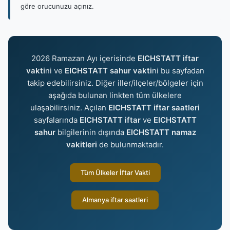
göre orucunuzu açınız.
2026 Ramazan Ayı içerisinde
EICHSTATT iftar
vakti
ni ve
EICHSTATT sahur vakti
ni bu sayfadan
takip edebilirsiniz. Diğer iller/ilçeler/bölgeler için
aşağıda bulunan linkten tüm ülkelere
ulaşabilirsiniz. Açılan
EICHSTATT iftar saatleri
sayfalarında
EICHSTATT iftar
ve
EICHSTATT
sahur
bilgilerinin dışında
EICHSTATT namaz
vakitleri
de bulunmaktadır.
Tüm Ülkeler İftar Vakti
Almanya iftar saatleri