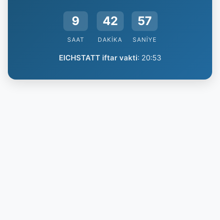
9
42
56
SAAT
DAKIKA
SANIYE
EICHSTATT iftar vakti
:
20:53