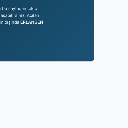
i bu sayfadan takip
aşabilirsiniz. Açılan
nin dışında
ERLANGEN