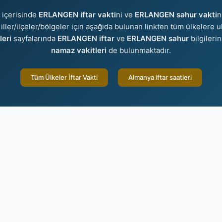
 içerisinde
ERLANGEN iftar vakti
ni ve
ERLANGEN sahur vakti
n
 iller/ilçeler/bölgeler için aşağıda bulunan linkten tüm ülkelere ul
leri
sayfalarında
ERLANGEN iftar
ve
ERLANGEN sahur
bilgileri
namaz vakitleri
de bulunmaktadır.
Tüm Ülkeler İftar Vakti
Almanya iftar saatleri