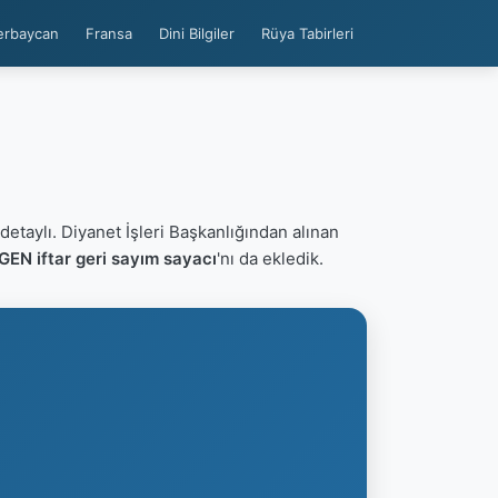
erbaycan
Fransa
Dini Bilgiler
Rüya Tabirleri
detaylı. Diyanet İşleri Başkanlığından alınan
EN iftar geri sayım sayacı
'nı da ekledik.