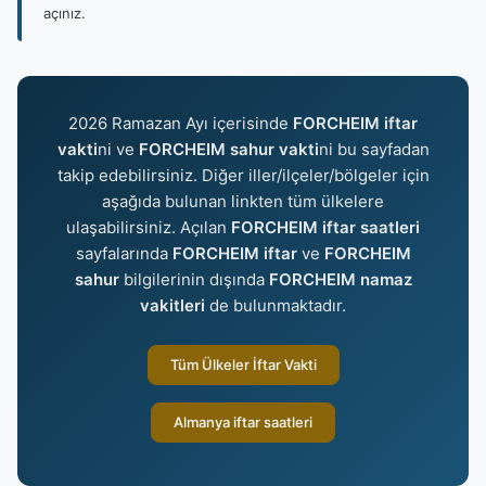
açınız.
2026 Ramazan Ayı içerisinde
FORCHEIM iftar
vakti
ni ve
FORCHEIM sahur vakti
ni bu sayfadan
takip edebilirsiniz. Diğer iller/ilçeler/bölgeler için
aşağıda bulunan linkten tüm ülkelere
ulaşabilirsiniz. Açılan
FORCHEIM iftar saatleri
sayfalarında
FORCHEIM iftar
ve
FORCHEIM
sahur
bilgilerinin dışında
FORCHEIM namaz
vakitleri
de bulunmaktadır.
Tüm Ülkeler İftar Vakti
Almanya iftar saatleri