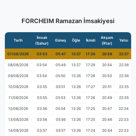
FORCHEIM Ramazan İmsakiyesi
İmsak
Akşam
Tarih
Güneş
Öğle
İkindi
Yatsı
(Sahur)
(İftar)
07/08/2026
03:53
05:47
13:27
17:30
20:56
22:37
08/08/2026
03:54
05:49
13:27
17:29
20:54
22:36
09/08/2026
03:54
05:50
13:26
17:28
20:53
22:36
10/08/2026
03:55
05:51
13:26
17:27
20:51
22:35
11/08/2026
03:55
05:53
13:26
17:26
20:49
22:35
12/08/2026
03:56
05:54
13:26
17:25
20:47
22:34
13/08/2026
03:56
05:56
13:26
17:25
20:46
22:33
14/08/2026
03:57
05:57
13:26
17:24
20:44
22:33