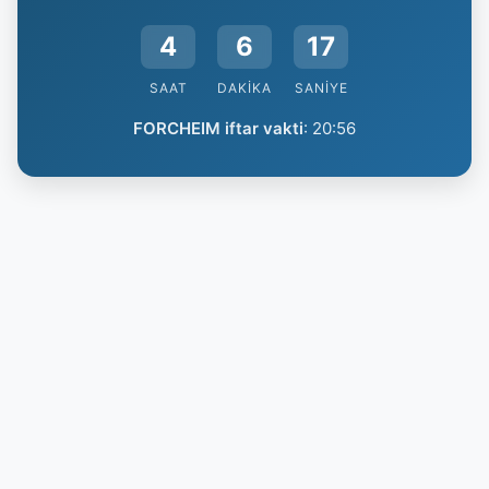
4
6
16
SAAT
DAKIKA
SANIYE
FORCHEIM iftar vakti
:
20:56