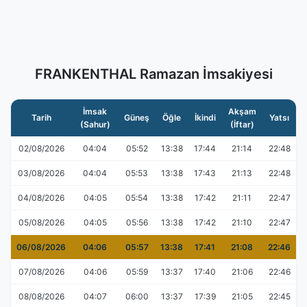
FRANKENTHAL Ramazan İmsakiyesi
İmsak
Akşam
Tarih
Güneş
Öğle
İkindi
Yatsı
(Sahur)
(İftar)
02/08/2026
04:04
05:52
13:38
17:44
21:14
22:48
03/08/2026
04:04
05:53
13:38
17:43
21:13
22:48
04/08/2026
04:05
05:54
13:38
17:42
21:11
22:47
05/08/2026
04:05
05:56
13:38
17:42
21:10
22:47
06/08/2026
04:06
05:57
13:38
17:41
21:08
22:46
07/08/2026
04:06
05:59
13:37
17:40
21:06
22:46
08/08/2026
04:07
06:00
13:37
17:39
21:05
22:45