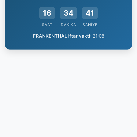
16
34
40
SAAT
DAKIKA
SANIYE
FRANKENTHAL iftar vakti
:
21:08